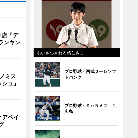
ー店『デ
Vランキン
あいさつされる悠仁さま
プロ野球・西武２―５ソフ
ナノミス
トバンク
ッシュ」
プロ野球・ＤｅＮＡ２―１
広島
ィアベイ
グ