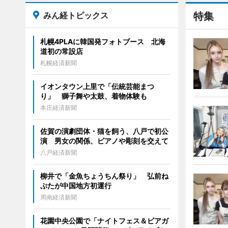
みん経トピックス
特集
札幌4PLAに韓国発フォトブース 北海
道初の常設店
札幌経済新聞
イオンタウン上里で「伝統芸能まつ
り」 獅子舞や太鼓、着物体験も
本庄経済新聞
佐賀の演劇団体・猫を飼う、八戸で初公
演 男女の関係、ピアノや彫刻を交えて
八戸経済新聞
柳井で「金魚ちょうちん祭り」 弘前ね
ぷたが中国地方初運行
周南経済新聞
花園中央公園で「ナイトフェス＆ビアガ