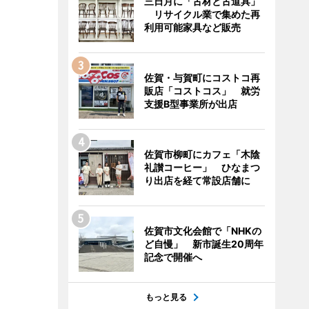
三日月に「古材と古道具」
リサイクル業で集めた再
利用可能家具など販売
佐賀・与賀町にコストコ再
販店「コストコス」 就労
支援B型事業所が出店
佐賀市柳町にカフェ「木陰
礼讃コーヒー」 ひなまつ
り出店を経て常設店舗に
佐賀市文化会館で「NHKの
ど自慢」 新市誕生20周年
記念で開催へ
もっと見る