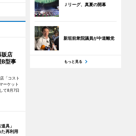
Ｊリーグ、真夏の開幕
新垣前衆院議員が中道離党
再販店
B型事
もっと見る
販店「コスト
マーケット
して8月7日
古道具」
めた再利用