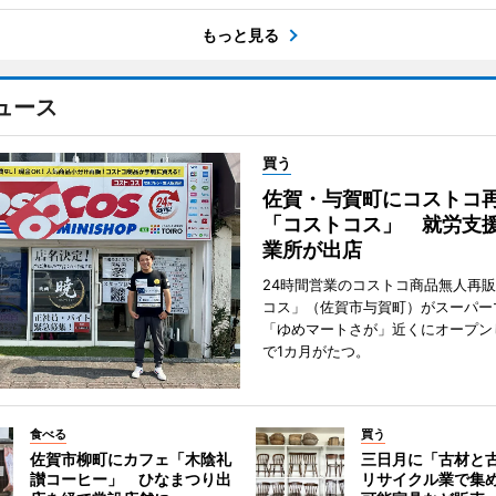
もっと見る
ュース
買う
佐賀・与賀町にコストコ
「コストコス」 就労支援
業所が出店
24時間営業のコストコ商品無人再
コス」（佐賀市与賀町）がスーパー
「ゆめマートさが」近くにオープン
で1カ月がたつ。
食べる
買う
佐賀市柳町にカフェ「木陰礼
三日月に「古材と
讃コーヒー」 ひなまつり出
リサイクル業で集