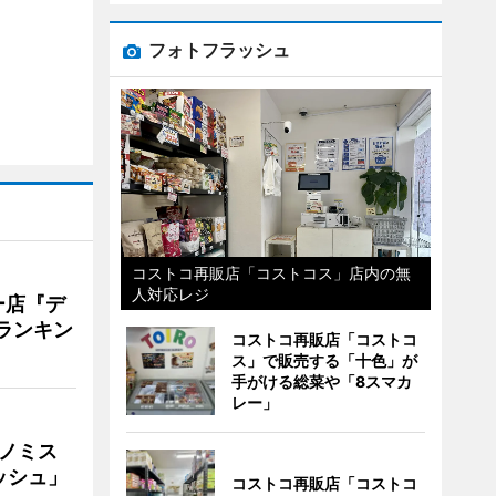
フォトフラッシュ
コストコ再販店「コストコス」店内の無
人対応レジ
ー店『デ
Vランキン
コストコ再販店「コストコ
ス」で販売する「十色」が
手がける総菜や「8スマカ
レー」
ナノミス
ッシュ」
コストコ再販店「コストコ