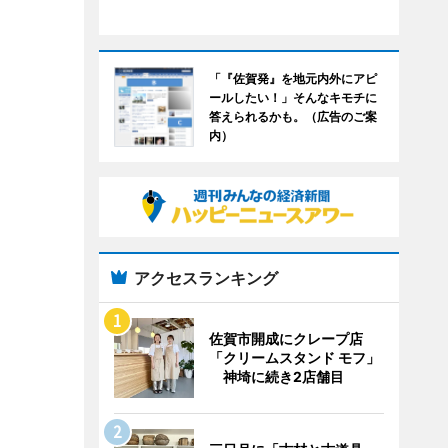
「『佐賀発』を地元内外にアピ
ールしたい！」そんなキモチに
答えられるかも。（広告のご案
内）
アクセスランキング
佐賀市開成にクレープ店
「クリームスタンド モフ」
神埼に続き2店舗目