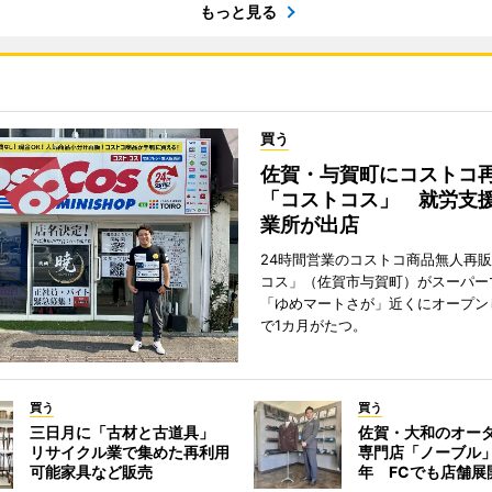
もっと見る
買う
佐賀・与賀町にコストコ
「コストコス」 就労支援
業所が出店
24時間営業のコストコ商品無人再
コス」（佐賀市与賀町）がスーパー
「ゆめマートさが」近くにオープン
で1カ月がたつ。
買う
買う
三日月に「古材と古道具」
佐賀・大和のオー
リサイクル業で集めた再利用
専門店「ノーブル
可能家具など販売
年 FCでも店舗展