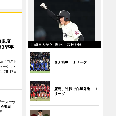
再販店
長崎日大が２回戦へ 高校野球
B型事
販店「コスト
喜ぶ植中 Ｊリーグ
マーケット
して8月7日
鹿島、逆転で白星発進 Ｊ
リーグ
ダースーツ
」が5周
開