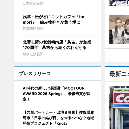
弘前経済新聞
浅草・松が谷にニットカフェ「ito-
mori」 編み物好きが集う場に
浅草経済新聞
北習志野の老舗精肉店「鳥吉」が創業
170周年 幕末から続くのれん守る
船橋経済新聞
プレスリリース
最新ニ
AI時代の新しい漫画賞『MOOTOON
AWARD 2026 Spring』、最優秀賞が決
定！
【共創パートナー・出演者募集】佐賀県鹿
島市「日常の結び目」を未来へつなぐ地域
発信プロジェクト『Knot』