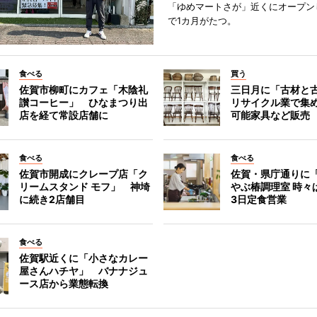
「ゆめマートさが」近くにオープン
で1カ月がたつ。
食べる
買う
佐賀市柳町にカフェ「木陰礼
三日月に「古材と
讃コーヒー」 ひなまつり出
リサイクル業で集
店を経て常設店舗に
可能家具など販売
食べる
食べる
佐賀市開成にクレープ店「ク
佐賀・県庁通りに
リームスタンド モフ」 神埼
やぶ椿調理室 時々
に続き2店舗目
3日定食営業
食べる
佐賀駅近くに「小さなカレー
屋さんハチヤ」 バナナジュ
ース店から業態転換