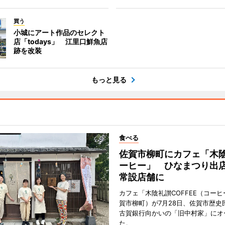
買う
小城にアート作品のセレクト
店「todays」 江里口鮮魚店
跡を改装
もっと見る
食べる
佐賀市柳町にカフェ「木
ーヒー」 ひなまつり出
常設店舗に
カフェ「木陰礼讃COFFEE（コー
賀市柳町）が7月28日、佐賀市歴史
古賀銀行向かいの「旧中村家」にオ
た。