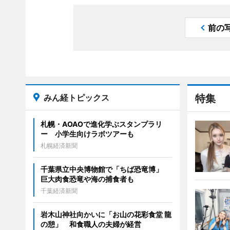
前の
みん経トピックス
特集
札幌・AOAOで進化学ぶスタンプラリ
ー 小学生向けラボツアーも
札幌経済新聞
千葉県立中央博物館で「ちば恐竜博」
巨大肉食恐竜や海の捕食者も
千葉経済新聞
岩木山神社向かいに「お山の花彩食堂 龍
の憩」 和食職人の夫婦が経営