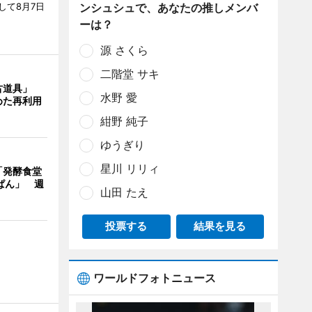
して8月7日
ンシュシュで、あなたの推しメンバ
ーは？
源 さくら
二階堂 サキ
古道具」
水野 愛
めた再利用
紺野 純子
ゆうぎり
星川 リリィ
「発酵食堂
ぱん」 週
山田 たえ
投票する
結果を見る
ワールドフォトニュース