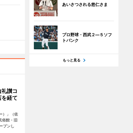
あいさつされる悠仁さま
プロ野球・西武２―５ソフ
トバンク
もっと見る
陰礼讃コ
店を経て
ヒー）」（佐
民俗館・旧
ープンし