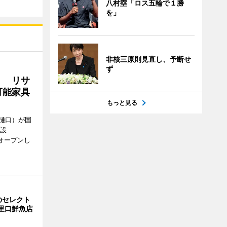
八村塁「ロス五輪で１勝
を」
非核三原則見直し、予断せ
ず
」 リサ
可能家具
もっと見る
樋口）が国
施設
にオープンし
のセレクト
江里口鮮魚店