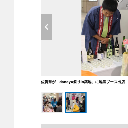
佐賀県が「dancyu祭りin築地」に地酒ブース出