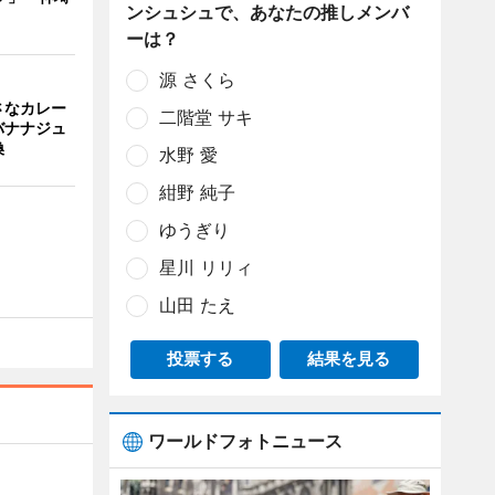
ンシュシュで、あなたの推しメンバ
ーは？
源 さくら
さなカレー
二階堂 サキ
バナナジュ
換
水野 愛
紺野 純子
ゆうぎり
星川 リリィ
山田 たえ
投票する
結果を見る
ワールドフォトニュース