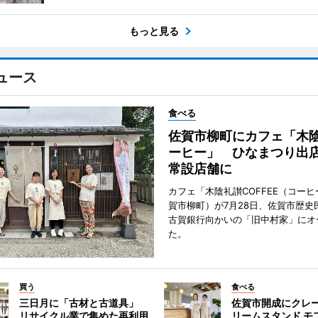
もっと見る
ュース
食べる
佐賀市柳町にカフェ「木
ーヒー」 ひなまつり出
常設店舗に
カフェ「木陰礼讃COFFEE（コー
賀市柳町）が7月28日、佐賀市歴史
古賀銀行向かいの「旧中村家」にオ
た。
買う
食べる
三日月に「古材と古道具」
佐賀市開成にクレ
リサイクル業で集めた再利用
リームスタンド モ