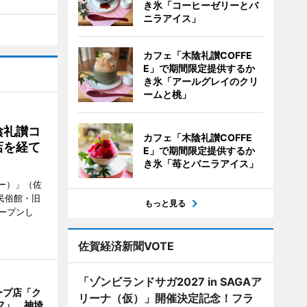
き氷「コーヒーゼリーとバ
ニラアイス」
カフェ「木陰礼讃COFFE
E」で期間限定提供するか
き氷「アールグレイのクリ
ームと桃」
陰礼讃コ
カフェ「木陰礼讃COFFE
店を経て
E」で期間限定提供するか
き氷「苺とバニラアイス」
ヒー）」（佐
民俗館・旧
もっと見る
ープンし
佐賀経済新聞VOTE
「ゾンビランドサガ2027 in SAGAア
ープ店「ク
リーナ（仮）」開催決定記念！フラ
フ」 神埼