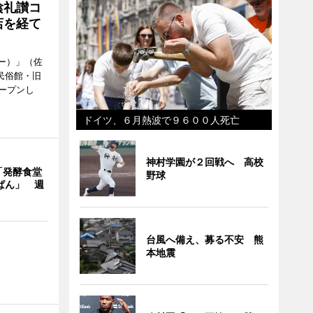
陰礼讃コ
店を経て
ヒー）」（佐
民俗館・旧
ープンし
ドイツ、６月熱波で９６００人死亡
神村学園が２回戦へ 高校
「発酵食堂
野球
ぱん」 週
台風へ備え、募る不安 熊
本地震