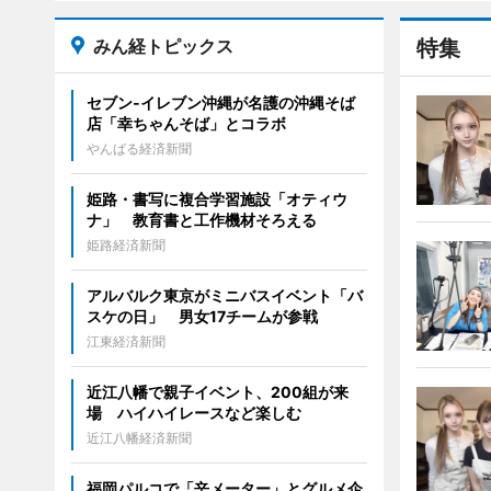
みん経トピックス
特集
セブン‐イレブン沖縄が名護の沖縄そば
店「幸ちゃんそば」とコラボ
やんばる経済新聞
姫路・書写に複合学習施設「オティウ
ナ」 教育書と工作機材そろえる
姫路経済新聞
アルバルク東京がミニバスイベント「バ
スケの日」 男女17チームが参戦
江東経済新聞
近江八幡で親子イベント、200組が来
場 ハイハイレースなど楽しむ
近江八幡経済新聞
福岡パルコで「辛メーター」とグルメ企