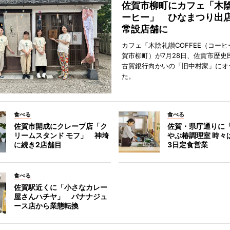
佐賀市柳町にカフェ「木
ーヒー」 ひなまつり出
常設店舗に
カフェ「木陰礼讃COFFEE（コー
賀市柳町）が7月28日、佐賀市歴史
古賀銀行向かいの「旧中村家」にオ
た。
食べる
食べる
佐賀市開成にクレープ店「ク
佐賀・県庁通りに
リームスタンド モフ」 神埼
やぶ椿調理室 時々
に続き2店舗目
3日定食営業
食べる
佐賀駅近くに「小さなカレー
屋さんハチヤ」 バナナジュ
ース店から業態転換