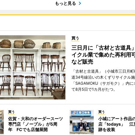
もっと見る
買う
三日月に「古材と古道具
イクル業で集めた再利用
など販売
「古材と古道具」（小城市三日月町
道34号線沿いの木くずリサイクル
「SAGAMOKU（サガモク）」内
て8月5日で1カ月がたつ。
買う
買う
佐賀・大和のオーダースーツ
小城にアート作品
専門店「ノーブル」が5周
店「todays」 
年 FCでも店舗展開
跡を改装