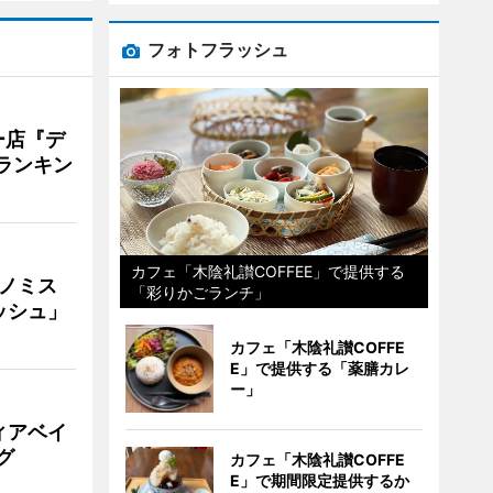
フォトフラッシュ
ー店『デ
Vランキン
カフェ「木陰礼讃COFFEE」で提供する
ナノミス
「彩りかごランチ」
ッシュ」
カフェ「木陰礼讃COFFE
E」で提供する「薬膳カレ
ー」
ィアベイ
グ
カフェ「木陰礼讃COFFE
E」で期間限定提供するか