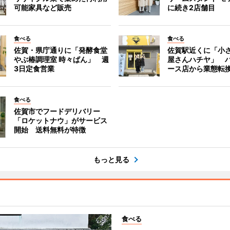
可能家具など販売
に続き2店舗目
食べる
食べる
佐賀・県庁通りに「発酵食堂
佐賀駅近くに「小
やぶ椿調理室 時々ぱん」 週
屋さんハチヤ」 
3日定食営業
ース店から業態転
食べる
佐賀市でフードデリバリー
「ロケットナウ」がサービス
開始 送料無料が特徴
もっと見る
食べる