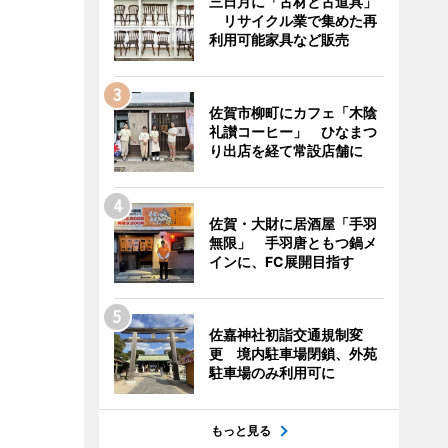
三日月に「古材と古道具」
リサイクル業で集めた再
利用可能家具など販売
佐賀市柳町にカフェ「木陰
礼讃コーヒー」 ひなまつ
り出店を経て常設店舗に
佐賀・大財に居酒屋「手羽
無限」 手羽唐ともつ鍋メ
インに、FC展開目指す
佐嘉神社初詣交通規制変
更 境内駐車場閉鎖、外苑
駐車場のみ利用可に
もっと見る