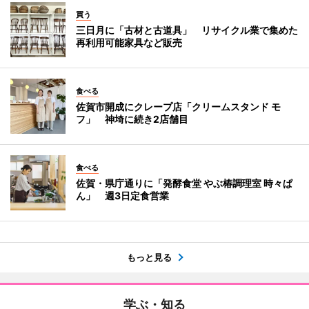
買う
三日月に「古材と古道具」 リサイクル業で集めた
再利用可能家具など販売
食べる
佐賀市開成にクレープ店「クリームスタンド モ
フ」 神埼に続き2店舗目
食べる
佐賀・県庁通りに「発酵食堂 やぶ椿調理室 時々ぱ
ん」 週3日定食営業
もっと見る
学ぶ・知る