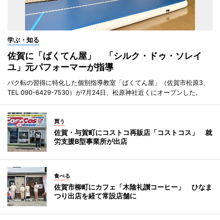
学ぶ・知る
佐賀に「ばくてん屋」 「シルク・ドゥ・ソレイ
ユ」元パフォーマーが指導
バク転の習得に特化した個別指導教室「ばくてん屋」（佐賀市松原3、
TEL 090-6429-7530）が7月24日、松原神社近くにオープンした。
買う
佐賀・与賀町にコストコ再販店「コストコス」 就
労支援B型事業所が出店
食べる
佐賀市柳町にカフェ「木陰礼讃コーヒー」 ひなま
つり出店を経て常設店舗に