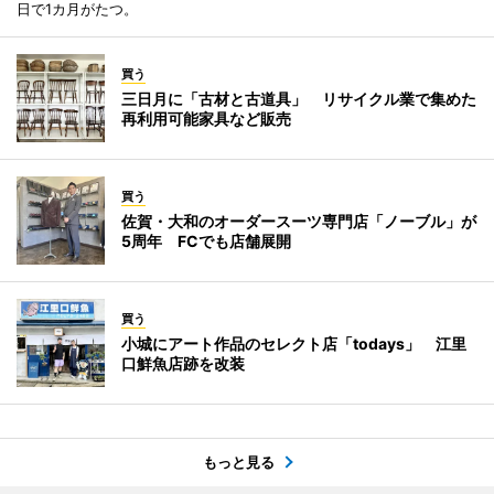
日で1カ月がたつ。
買う
三日月に「古材と古道具」 リサイクル業で集めた
再利用可能家具など販売
買う
佐賀・大和のオーダースーツ専門店「ノーブル」が
5周年 FCでも店舗展開
買う
小城にアート作品のセレクト店「todays」 江里
口鮮魚店跡を改装
もっと見る