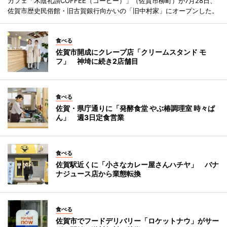
カフェ「木陰礼讃COFFEE（コーヒー）」（佐賀市柳町）が7月28日、
佐賀市歴史民俗館・旧古賀銀行向かいの「旧中村家」にオープンした。
食べる
佐賀市開成にクレープ店「クリームスタンド モ
フ」 神埼に続き2店舗目
食べる
佐賀・県庁通りに「発酵食堂 やぶ椿調理室 時々ぱ
ん」 週3日定食営業
食べる
佐賀駅近くに「小さなカレー屋さんハチヤ」 バナ
ナジュース店から業態転換
食べる
佐賀市でフードデリバリー「ロケットナウ」がサー