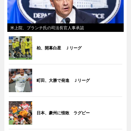
米上院、ブランチ氏の司法長官人事承認
柏、開幕白星 Ｊリーグ
町田、大勝で発進 Ｊリーグ
日本、豪州に惜敗 ラグビー