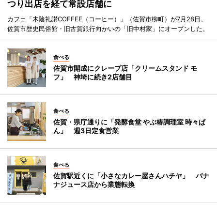
つり出店を経て常設店舗に
カフェ「木陰礼讃COFFEE（コーヒー）」（佐賀市柳町）が7月28日、
佐賀市歴史民俗館・旧古賀銀行向かいの「旧中村家」にオープンした。
食べる
佐賀市開成にクレープ店「クリームスタンド モ
フ」 神埼に続き2店舗目
食べる
佐賀・県庁通りに「発酵食堂 やぶ椿調理室 時々ぱ
ん」 週3日定食営業
食べる
佐賀駅近くに「小さなカレー屋さんハチヤ」 バナ
ナジュース店から業態転換