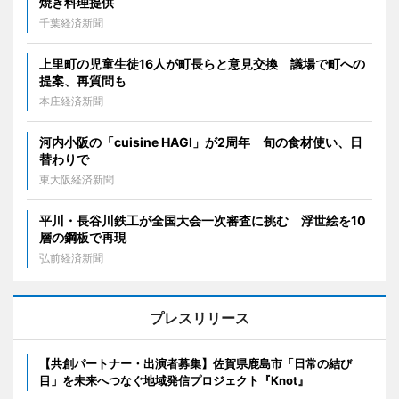
焼き料理提供
千葉経済新聞
上里町の児童生徒16人が町長らと意見交換 議場で町への
提案、再質問も
本庄経済新聞
河内小阪の「cuisine HAGI」が2周年 旬の食材使い、日
替わりで
東大阪経済新聞
平川・長谷川鉄工が全国大会一次審査に挑む 浮世絵を10
層の鋼板で再現
弘前経済新聞
プレスリリース
【共創パートナー・出演者募集】佐賀県鹿島市「日常の結び
目」を未来へつなぐ地域発信プロジェクト『Knot』