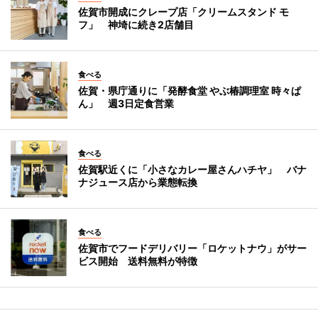
佐賀市開成にクレープ店「クリームスタンド モ
フ」 神埼に続き2店舗目
食べる
佐賀・県庁通りに「発酵食堂 やぶ椿調理室 時々ぱ
ん」 週3日定食営業
食べる
佐賀駅近くに「小さなカレー屋さんハチヤ」 バナ
ナジュース店から業態転換
食べる
佐賀市でフードデリバリー「ロケットナウ」がサー
ビス開始 送料無料が特徴