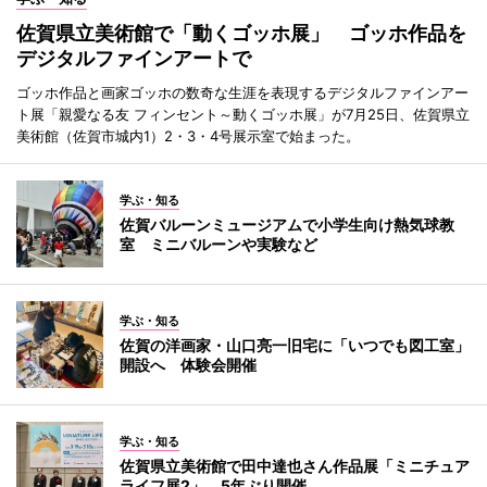
佐賀県立美術館で「動くゴッホ展」 ゴッホ作品を
デジタルファインアートで
ゴッホ作品と画家ゴッホの数奇な生涯を表現するデジタルファインアー
ト展「親愛なる友 フィンセント～動くゴッホ展」が7月25日、佐賀県立
美術館（佐賀市城内1）2・3・4号展示室で始まった。
学ぶ・知る
佐賀バルーンミュージアムで小学生向け熱気球教
室 ミニバルーンや実験など
学ぶ・知る
佐賀の洋画家・山口亮一旧宅に「いつでも図工室」
開設へ 体験会開催
学ぶ・知る
佐賀県立美術館で田中達也さん作品展「ミニチュア
ライフ展2」 5年ぶり開催