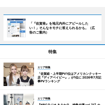
「『佐賀発』を地元内外にアピールした
い！」そんなキモチに答えられるかも。（広
告のご案内）
特集
エリア特集
「佐賀経・上半期PV1位はアメリカンクッキー
店『ディアベイビー』」が1位に 2026年7月記
事PVランキング
エリア特集
【NBCラジオ あさかラ、編集会議 vol.71】ナ