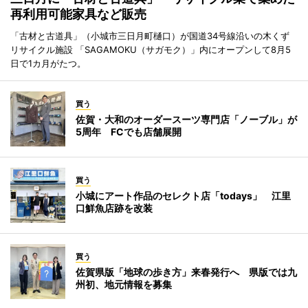
再利用可能家具など販売
「古材と古道具」（小城市三日月町樋口）が国道34号線沿いの木くず
リサイクル施設 「SAGAMOKU（サガモク）」内にオープンして8月5
日で1カ月がたつ。
買う
佐賀・大和のオーダースーツ専門店「ノーブル」が
5周年 FCでも店舗展開
買う
小城にアート作品のセレクト店「todays」 江里
口鮮魚店跡を改装
買う
佐賀県版「地球の歩き方」来春発行へ 県版では九
州初、地元情報を募集