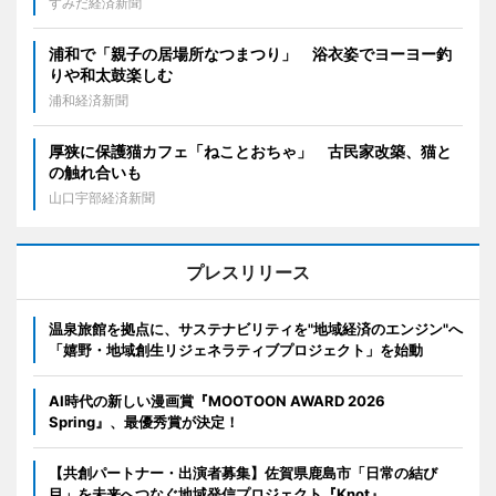
すみだ経済新聞
浦和で「親子の居場所なつまつり」 浴衣姿でヨーヨー釣
りや和太鼓楽しむ
浦和経済新聞
厚狭に保護猫カフェ「ねことおちゃ」 古民家改築、猫と
の触れ合いも
山口宇部経済新聞
プレスリリース
温泉旅館を拠点に、サステナビリティを"地域経済のエンジン"へ
「嬉野・地域創生リジェネラティブプロジェクト」を始動
AI時代の新しい漫画賞『MOOTOON AWARD 2026
Spring』、最優秀賞が決定！
【共創パートナー・出演者募集】佐賀県鹿島市「日常の結び
目」を未来へつなぐ地域発信プロジェクト『Knot』