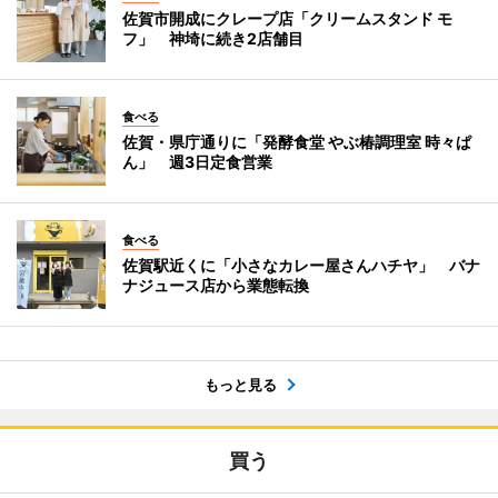
佐賀市開成にクレープ店「クリームスタンド モ
フ」 神埼に続き2店舗目
食べる
佐賀・県庁通りに「発酵食堂 やぶ椿調理室 時々ぱ
ん」 週3日定食営業
食べる
佐賀駅近くに「小さなカレー屋さんハチヤ」 バナ
ナジュース店から業態転換
もっと見る
買う