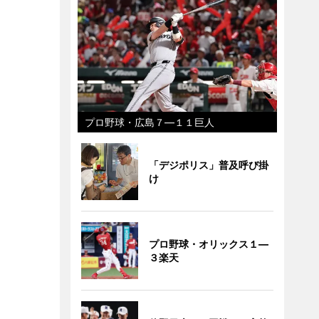
プロ野球・広島７―１１巨人
「デジポリス」普及呼び掛
け
プロ野球・オリックス１―
３楽天