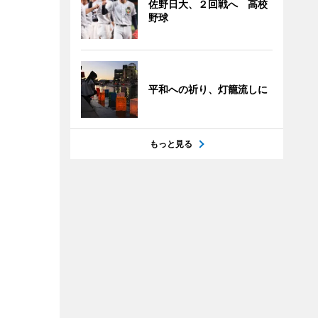
佐野日大、２回戦へ 高校
野球
平和への祈り、灯籠流しに
もっと見る