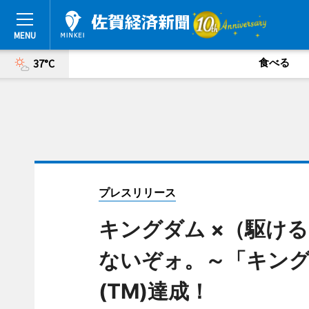
食べる
37°C
プレスリリース
キングダム ×（駆け
ないぞォ。～「キング
(TM)達成！