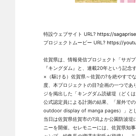
特設ウェブサイト URL?
https://sagapris
プロジェクトムービー URL?
https://you
佐賀県は、情報発信プロジェクト「サガプ
『キングダム』と、連載20年という記念す
×（駆ける）佐賀県～佐賀の?を絶やすで
度、本プロジェクトの目?企画の一つであり、
ジを掲出した「キングダム読破堤（どくはて
公式認定員による計測の結果、「屋外での最長の
outdoor display of manga p
当日は佐賀県佐賀市の?潟よか公園防波堤に
ニーを開催。セレモニーには、佐賀県知事