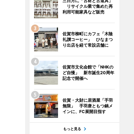
三日月に「古材と古道具」
リサイクル業で集めた再
利用可能家具など販売
佐賀市柳町にカフェ「木陰
礼讃コーヒー」 ひなまつ
り出店を経て常設店舗に
佐賀市文化会館で「NHKの
ど自慢」 新市誕生20周年
記念で開催へ
佐賀・大財に居酒屋「手羽
無限」 手羽唐ともつ鍋メ
インに、FC展開目指す
もっと見る