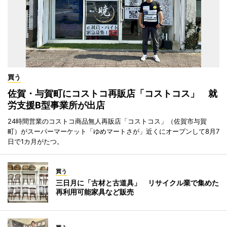
買う
佐賀・与賀町にコストコ再販店「コストコス」 就
労支援B型事業所が出店
24時間営業のコストコ商品無人再販店「コストコス」（佐賀市与賀
町）がスーパーマーケット「ゆめマートさが」近くにオープンして8月7
日で1カ月がたつ。
買う
三日月に「古材と古道具」 リサイクル業で集めた
再利用可能家具など販売