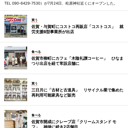
TEL 090-6429-7530）が7月24日、松原神社近くにオープンした。
買う
佐賀・与賀町にコストコ再販店「コストコス」 就
労支援B型事業所が出店
食べる
佐賀市柳町にカフェ「木陰礼讃コーヒー」 ひなま
つり出店を経て常設店舗に
買う
三日月に「古材と古道具」 リサイクル業で集めた
再利用可能家具など販売
食べる
佐賀市開成にクレープ店「クリームスタンド モ
フ」 神埼に続き2店舗目