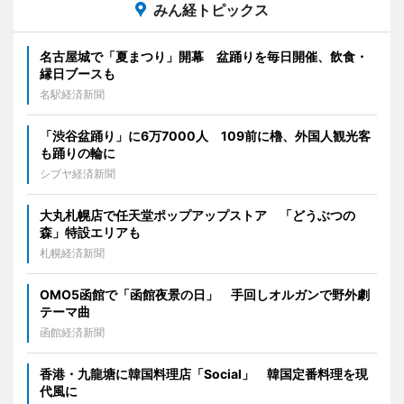
みん経トピックス
名古屋城で「夏まつり」開幕 盆踊りを毎日開催、飲食・
縁日ブースも
名駅経済新聞
「渋谷盆踊り」に6万7000人 109前に櫓、外国人観光客
も踊りの輪に
シブヤ経済新聞
大丸札幌店で任天堂ポップアップストア 「どうぶつの
森」特設エリアも
札幌経済新聞
OMO5函館で「函館夜景の日」 手回しオルガンで野外劇
テーマ曲
函館経済新聞
香港・九龍塘に韓国料理店「Social」 韓国定番料理を現
代風に