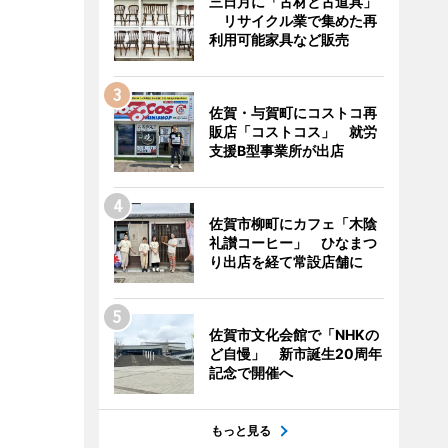
三日月に「古材と古道具」
リサイクル業で集めた再
利用可能家具など販売
佐賀・与賀町にコストコ再
販店「コストコス」 就労
支援B型事業所が出店
佐賀市柳町にカフェ「木陰
礼讃コーヒー」 ひなまつ
り出店を経て常設店舗に
佐賀市文化会館で「NHKの
ど自慢」 新市誕生20周年
記念で開催へ
もっと見る