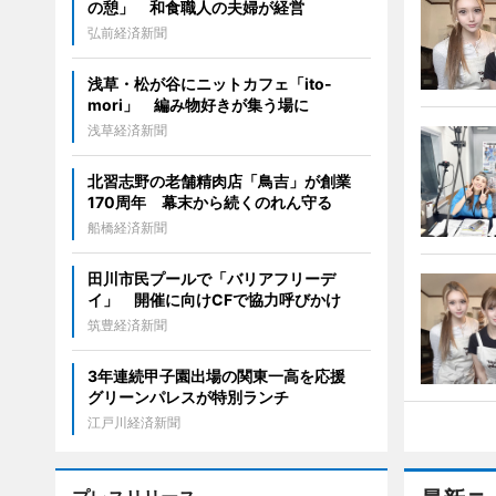
の憩」 和食職人の夫婦が経営
弘前経済新聞
浅草・松が谷にニットカフェ「ito-
mori」 編み物好きが集う場に
浅草経済新聞
北習志野の老舗精肉店「鳥吉」が創業
170周年 幕末から続くのれん守る
船橋経済新聞
田川市民プールで「バリアフリーデ
イ」 開催に向けCFで協力呼びかけ
筑豊経済新聞
3年連続甲子園出場の関東一高を応援
グリーンパレスが特別ランチ
江戸川経済新聞