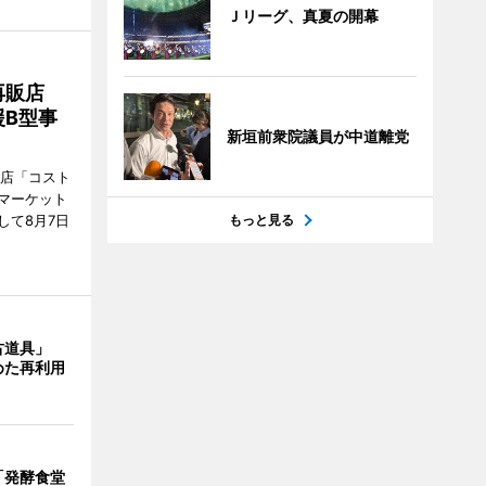
Ｊリーグ、真夏の開幕
再販店
B型事
新垣前衆院議員が中道離党
販店「コスト
マーケット
もっと見る
して8月7日
古道具」
めた再利用
「発酵食堂