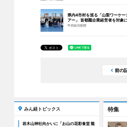
県内4市村を巡る「山梨ワーケー
アー」 首都圏企業経営者を対象
甲府経済新聞
前の
みん経トピックス
特集
岩木山神社向かいに「お山の花彩食堂 龍