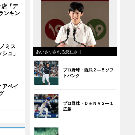
ー店『デ
Vランキン
ナノミス
あいさつされる悠仁さま
ッシュ」
プロ野球・西武２―５ソフ
トバンク
ィアベイ
グ
プロ野球・ＤｅＮＡ２―１
広島