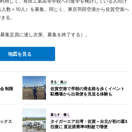
利用して、有田工業高等学校への進学を検討している人向け
募集人数＝10人）を募集。同じく、東京羽田空港から佐賀空港へ
できる。
れ募集定員に達し次第、募集を終了する）。
地図を見る
見る・遊ぶ
会 制限
佐賀空港で早朝の滑走路を歩くイベント
駐機場から出発便を見送る体験も
暮らす・働く
ボックス
タイガーエア台湾・佐賀～台北が初の週3
往復に 直近搭乗率9割超で増便