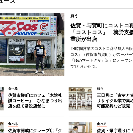
ュース
買う
佐賀・与賀町にコストコ
「コストコス」 就労支援
業所が出店
24時間営業のコストコ商品無人再
コス」（佐賀市与賀町）がスーパー
「ゆめマートさが」近くにオープン
で1カ月がたつ。
食べる
買う
佐賀市柳町にカフェ「木陰礼
三日月に「古材と
讃コーヒー」 ひなまつり出
リサイクル業で集
店を経て常設店舗に
可能家具など販売
食べる
食べる
佐賀市開成にクレープ店「ク
佐賀・県庁通りに