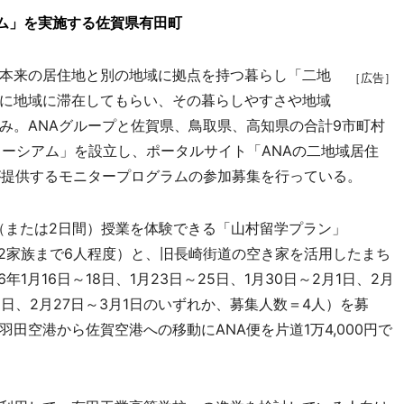
ム」を実施する佐賀県有田町
本来の居住地と別の地域に拠点を持つ暮らし「二地
［広告］
に地域に滞在してもらい、その暮らしやすさや地域
み。ANAグループと佐賀県、鳥取県、高知県の合計9市町村
ソーシアム」を設立し、ポータルサイト「ANAの二地域居住
各地域が提供するモニタープログラムの参加募集を行っている。
または2日間）授業を体験できる「山村留学プラン」
数＝2家族まで6人程度）と、旧長崎街道の空き家を活用したまち
1月16日～18日、1月23日～25日、1月30日～2月1日、2月
22日、2月27日～3月1日のいずれか、募集人数＝4人）を募
田空港から佐賀空港への移動にANA便を片道1万4,000円で