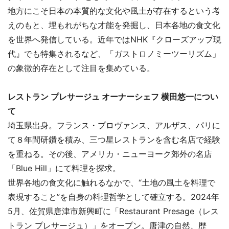
地方にこそ日本の本質的な文化や風土が存在するという考
えのもと、埋もれがちな才能を発掘し、日本各地の食文化
を世界へ発信している。近年ではNHK『クローズアップ現
代』でも特集されるなど、「ガストロノミーツーリズム」
の象徴的存在として注目を集めている。
レストラン プレサージュ オーナーシェフ 横田悠一につい
て
埼玉県出身。フランス・プロヴァンス、アルザス、パリに
て８年間研鑽を積み、三つ星レストランを含む名店で経験
を重ねる。その後、アメリカ・ニューヨーク郊外の名店
「Blue Hill」にて料理を探求。
世界各地の食文化に触れるなかで、“土地の風土を料理で
表現すること”を自身の料理哲学として確立する。2024年
5月、佐賀県唐津市新興町に「Restaurant Presage（レス
トラン プレサージュ）」をオープン。唐津の自然、歴