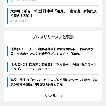
びわ湖大津経済新聞
大井町にギョーザと創作中華「蓮月」 南青山、新橋に次
ぐ都内3店舗目
品川経済新聞
プレスリリース／佐賀県
【共創パートナー・出演者募集】佐賀県鹿島市「日常の結び
目」を未来へつなぐ地域発信プロジェクト『Knot』
【地域おこし協力隊１名募集】丁寧な暮らしを届けるスローツ
ーリズム・コーディネーター
高校生発案の「かしましか」ロゴを活用したグッズを制作 職
員が着用を開始、市民向け販売も予定
もっと見る