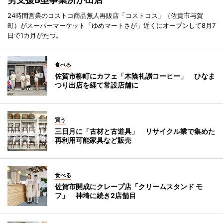
24時間営業のコストコ商品無人再販店「コストコス」（佐賀市与賀
町）がスーパーマーケット「ゆめマートさが」近くにオープンして8月7
日で1カ月がたつ。
食べる
佐賀市柳町にカフェ「木陰礼讃コーヒー」 ひなま
つり出店を経て常設店舗に
買う
三日月に「古材と古道具」 リサイクル業で集めた
再利用可能家具など販売
食べる
佐賀市開成にクレープ店「クリームスタンド モ
フ」 神埼に続き2店舗目