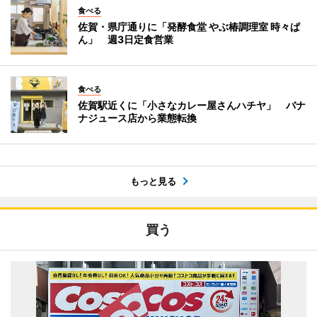
食べる
佐賀・県庁通りに「発酵食堂 やぶ椿調理室 時々ぱ
ん」 週3日定食営業
食べる
佐賀駅近くに「小さなカレー屋さんハチヤ」 バナ
ナジュース店から業態転換
もっと見る
買う