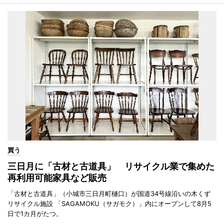
買う
三日月に「古材と古道具」 リサイクル業で集めた
再利用可能家具など販売
「古材と古道具」（小城市三日月町樋口）が国道34号線沿いの木くず
リサイクル施設 「SAGAMOKU（サガモク）」内にオープンして8月5
日で1カ月がたつ。