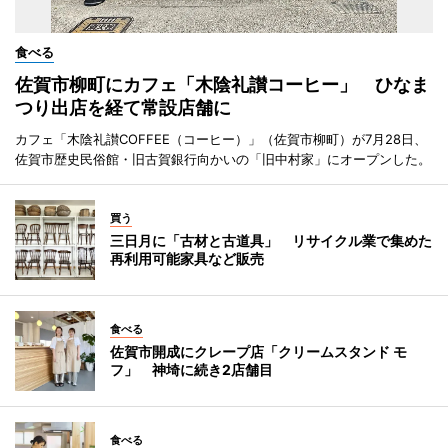
食べる
佐賀市柳町にカフェ「木陰礼讃コーヒー」 ひなま
つり出店を経て常設店舗に
カフェ「木陰礼讃COFFEE（コーヒー）」（佐賀市柳町）が7月28日、
佐賀市歴史民俗館・旧古賀銀行向かいの「旧中村家」にオープンした。
買う
三日月に「古材と古道具」 リサイクル業で集めた
再利用可能家具など販売
食べる
佐賀市開成にクレープ店「クリームスタンド モ
フ」 神埼に続き2店舗目
食べる