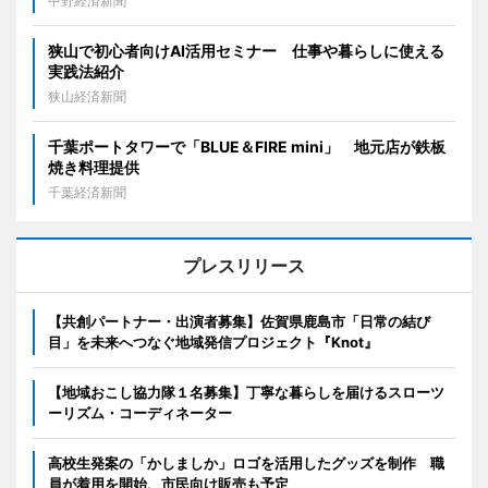
中野経済新聞
狭山で初心者向けAI活用セミナー 仕事や暮らしに使える
実践法紹介
狭山経済新聞
千葉ポートタワーで「BLUE＆FIRE mini」 地元店が鉄板
焼き料理提供
千葉経済新聞
プレスリリース
【共創パートナー・出演者募集】佐賀県鹿島市「日常の結び
目」を未来へつなぐ地域発信プロジェクト『Knot』
【地域おこし協力隊１名募集】丁寧な暮らしを届けるスローツ
ーリズム・コーディネーター
高校生発案の「かしましか」ロゴを活用したグッズを制作 職
員が着用を開始、市民向け販売も予定