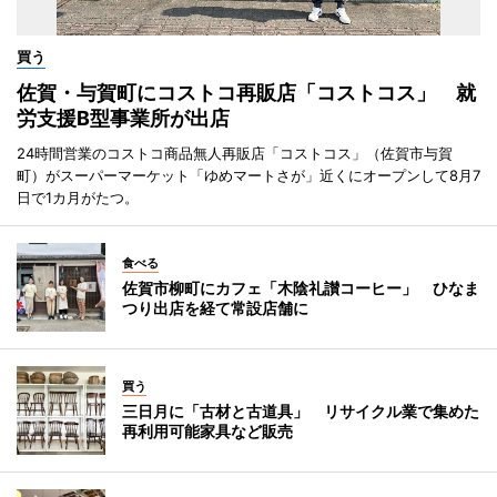
買う
佐賀・与賀町にコストコ再販店「コストコス」 就
労支援B型事業所が出店
24時間営業のコストコ商品無人再販店「コストコス」（佐賀市与賀
町）がスーパーマーケット「ゆめマートさが」近くにオープンして8月7
日で1カ月がたつ。
食べる
佐賀市柳町にカフェ「木陰礼讃コーヒー」 ひなま
つり出店を経て常設店舗に
買う
三日月に「古材と古道具」 リサイクル業で集めた
再利用可能家具など販売