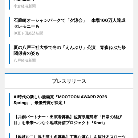
小倉経済新聞
石廊崎オーシャンパークで「夕涼会」 来場100万人達成
セレモニーも
伊豆下田経済新聞
夏の八戸三社大祭で冬の「えんぶり」公演 青森ねぶた祭
関係者の姿も
八戸経済新聞
プレスリリース
AI時代の新しい漫画賞『MOOTOON AWARD 2026
Spring』、最優秀賞が決定！
【共創パートナー・出演者募集】佐賀県鹿島市「日常の結び
目」を未来へつなぐ地域発信プロジェクト『Knot』
【地域おこし協力隊１名募集】丁寧な暮らしを届けるスローツ