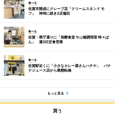
食べる
佐賀市開成にクレープ店「クリームスタンド モ
フ」 神埼に続き2店舗目
食べる
佐賀・県庁通りに「発酵食堂 やぶ椿調理室 時々ぱ
ん」 週3日定食営業
食べる
佐賀駅近くに「小さなカレー屋さんハチヤ」 バナ
ナジュース店から業態転換
もっと見る
買う