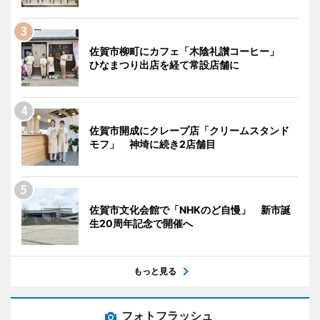
佐賀市柳町にカフェ「木陰礼讃コーヒー」
ひなまつり出店を経て常設店舗に
佐賀市開成にクレープ店「クリームスタンド
モフ」 神埼に続き2店舗目
佐賀市文化会館で「NHKのど自慢」 新市誕
生20周年記念で開催へ
もっと見る
フォトフラッシュ