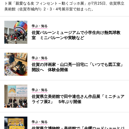
ト展「親愛なる友 フィンセント～動くゴッホ展」が7月25日、佐賀県立
美術館（佐賀市城内1）2・3・4号展示室で始まった。
学ぶ・知る
佐賀バルーンミュージアムで小学生向け熱気球教
室 ミニバルーンや実験など
学ぶ・知る
佐賀の洋画家・山口亮一旧宅に「いつでも図工室」
開設へ 体験会開催
学ぶ・知る
佐賀県立美術館で田中達也さん作品展「ミニチュア
ライフ展2」 5年ぶり開催
学ぶ・知る
佐賀県立博物館・美術館で「金曜ロードショーとジ