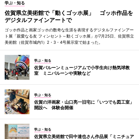
学ぶ・知る
佐賀県立美術館で「動くゴッホ展」 ゴッホ作品を
デジタルファインアートで
ゴッホ作品と画家ゴッホの数奇な生涯を表現するデジタルファインアー
ト展「親愛なる友 フィンセント～動くゴッホ展」が7月25日、佐賀県立
美術館（佐賀市城内1）2・3・4号展示室で始まった。
学ぶ・知る
佐賀バルーンミュージアムで小学生向け熱気球教
室 ミニバルーンや実験など
学ぶ・知る
佐賀の洋画家・山口亮一旧宅に「いつでも図工室」
開設へ 体験会開催
学ぶ・知る
佐賀県立美術館で田中達也さん作品展「ミニチュア