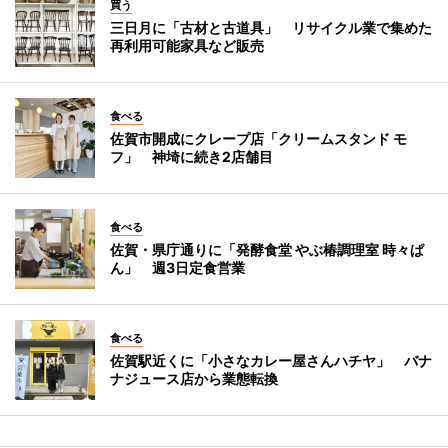
買う
三日月に「古材と古道具」 リサイクル業で集めた
再利用可能家具など販売
食べる
佐賀市開成にクレープ店「クリームスタンド モ
フ」 神埼に続き2店舗目
食べる
佐賀・県庁通りに「発酵食堂 やぶ椿調理室 時々ぱ
ん」 週3日定食営業
食べる
佐賀駅近くに「小さなカレー屋さんハチヤ」 バナ
ナジュース店から業態転換