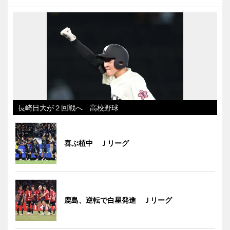
長崎日大が２回戦へ 高校野球
喜ぶ植中 Ｊリーグ
鹿島、逆転で白星発進 Ｊリーグ