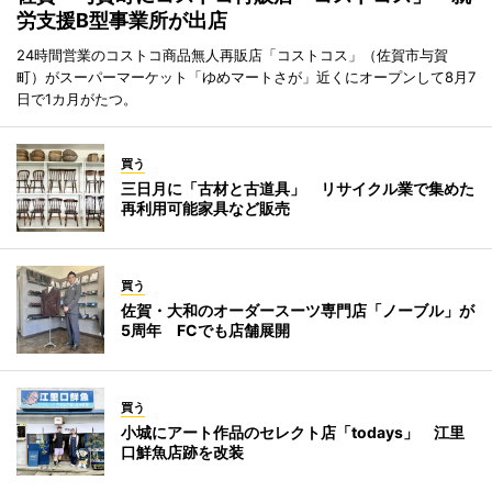
労支援B型事業所が出店
24時間営業のコストコ商品無人再販店「コストコス」（佐賀市与賀
町）がスーパーマーケット「ゆめマートさが」近くにオープンして8月7
日で1カ月がたつ。
買う
三日月に「古材と古道具」 リサイクル業で集めた
再利用可能家具など販売
買う
佐賀・大和のオーダースーツ専門店「ノーブル」が
5周年 FCでも店舗展開
買う
小城にアート作品のセレクト店「todays」 江里
口鮮魚店跡を改装