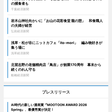
の捕食者も
千葉経済新聞
岩木山神社向かいに「お山の花彩食堂 龍の憩」 和食職人
の夫婦が経営
弘前経済新聞
浅草・松が谷にニットカフェ「ito-mori」 編み物好きが
集う場に
浅草経済新聞
北習志野の老舗精肉店「鳥吉」が創業170周年 幕末から
続くのれん守る
船橋経済新聞
プレスリリース
AI時代の新しい漫画賞『MOOTOON AWARD 2026
Spring』、最優秀賞が決定！