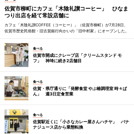
佐賀市柳町にカフェ「木陰礼讃コーヒー」 ひなま
つり出店を経て常設店舗に
カフェ「木陰礼讃COFFEE（コーヒー）」（佐賀市柳町）が7月28日、
佐賀市歴史民俗館・旧古賀銀行向かいの「旧中村家」にオープンした。
食べる
佐賀市開成にクレープ店「クリームスタンド モ
フ」 神埼に続き2店舗目
食べる
佐賀・県庁通りに「発酵食堂 やぶ椿調理室 時々ぱ
ん」 週3日定食営業
食べる
佐賀駅近くに「小さなカレー屋さんハチヤ」 バナ
ナジュース店から業態転換