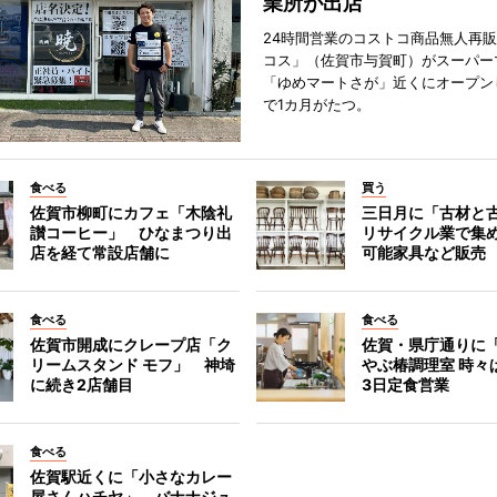
業所が出店
24時間営業のコストコ商品無人再
コス」（佐賀市与賀町）がスーパー
「ゆめマートさが」近くにオープン
で1カ月がたつ。
食べる
買う
佐賀市柳町にカフェ「木陰礼
三日月に「古材と
讃コーヒー」 ひなまつり出
リサイクル業で集
店を経て常設店舗に
可能家具など販売
食べる
食べる
佐賀市開成にクレープ店「ク
佐賀・県庁通りに
リームスタンド モフ」 神埼
やぶ椿調理室 時々
に続き2店舗目
3日定食営業
食べる
佐賀駅近くに「小さなカレー
屋さんハチヤ」 バナナジュ