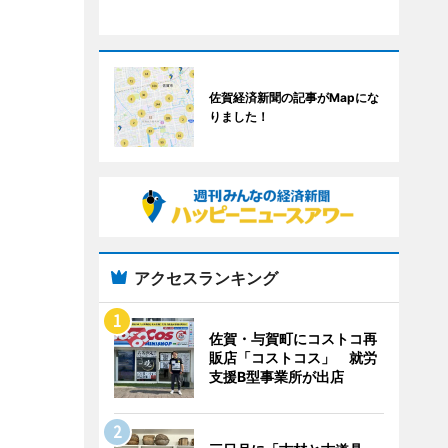
佐賀経済新聞の記事がMapにな
りました！
アクセスランキング
佐賀・与賀町にコストコ再
販店「コストコス」 就労
支援B型事業所が出店