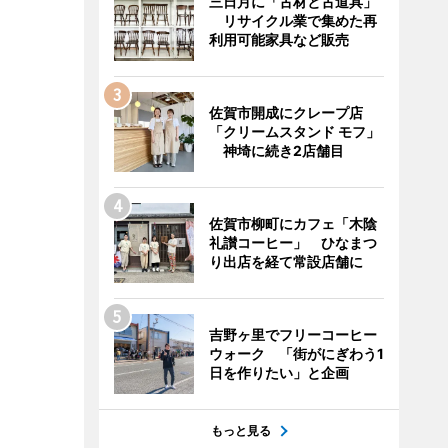
三日月に「古材と古道具」
リサイクル業で集めた再
利用可能家具など販売
佐賀市開成にクレープ店
「クリームスタンド モフ」
神埼に続き2店舗目
佐賀市柳町にカフェ「木陰
礼讃コーヒー」 ひなまつ
り出店を経て常設店舗に
吉野ヶ里でフリーコーヒー
ウォーク 「街がにぎわう1
日を作りたい」と企画
もっと見る