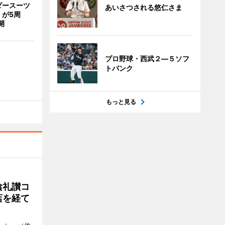
ダースーツ
あいさつされる悠仁さま
」が5周
開
プロ野球・西武２―５ソフ
トバンク
もっと見る
陰礼讃コ
店を経て