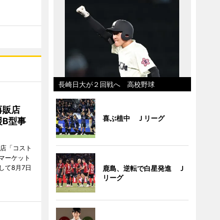
長崎日大が２回戦へ 高校野球
再販店
喜ぶ植中 Ｊリーグ
B型事
販店「コスト
マーケット
して8月7日
鹿島、逆転で白星発進 Ｊ
リーグ