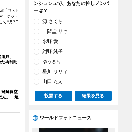
ンシュシュで、あなたの推しメンバ
ーは？
販店「コスト
マーケット
源 さくら
して8月7日
二階堂 サキ
水野 愛
紺野 純子
古道具」
ゆうぎり
めた再利用
星川 リリィ
山田 たえ
「発酵食堂
投票する
結果を見る
ぱん」 週
ワールドフォトニュース