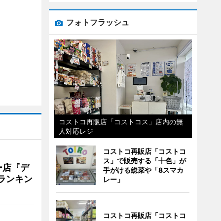
フォトフラッシュ
コストコ再販店「コストコス」店内の無
人対応レジ
コストコ再販店「コストコ
ス」で販売する「十色」が
ー店『デ
手がける総菜や「8スマカ
Vランキン
レー」
コストコ再販店「コストコ