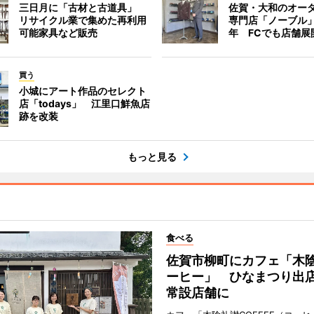
三日月に「古材と古道具」
佐賀・大和のオー
リサイクル業で集めた再利用
専門店「ノーブル
可能家具など販売
年 FCでも店舗展
買う
小城にアート作品のセレクト
店「todays」 江里口鮮魚店
跡を改装
もっと見る
食べる
佐賀市柳町にカフェ「木
ーヒー」 ひなまつり出
常設店舗に