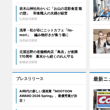
岩木山神社向かいに「お山の花彩食堂 龍
の憩」 和食職人の夫婦が経営
弘前経済新聞
浅草・松が谷にニットカフェ「ito-
mori」 編み物好きが集う場に
浅草経済新聞
北習志野の老舗精肉店「鳥吉」が創業
170周年 幕末から続くのれん守る
船橋経済新聞
プレスリリース
最新ニ
AI時代の新しい漫画賞『MOOTOON
AWARD 2026 Spring』、最優秀賞が決
定！