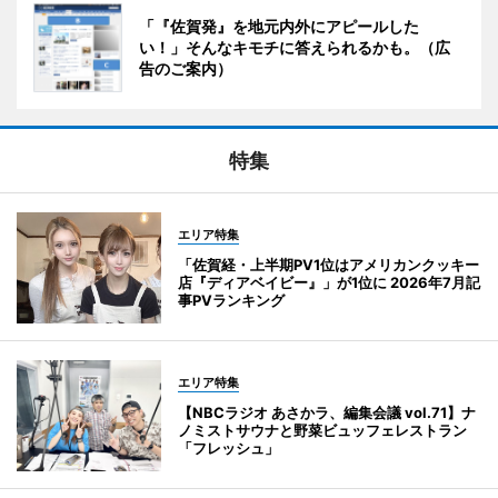
「『佐賀発』を地元内外にアピールした
い！」そんなキモチに答えられるかも。（広
告のご案内）
特集
エリア特集
「佐賀経・上半期PV1位はアメリカンクッキー
店『ディアベイビー』」が1位に 2026年7月記
事PVランキング
エリア特集
【NBCラジオ あさかラ、編集会議 vol.71】ナ
ノミストサウナと野菜ビュッフェレストラン
「フレッシュ」