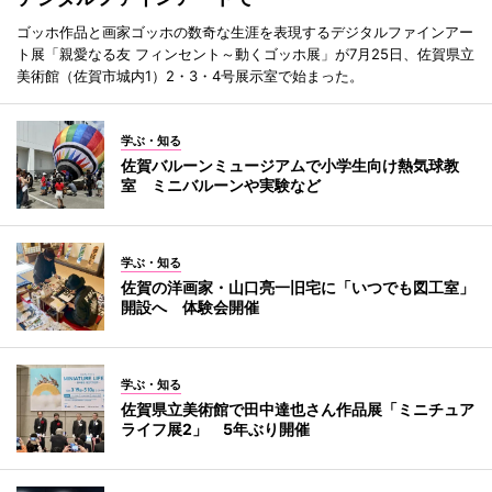
ゴッホ作品と画家ゴッホの数奇な生涯を表現するデジタルファインアー
ト展「親愛なる友 フィンセント～動くゴッホ展」が7月25日、佐賀県立
美術館（佐賀市城内1）2・3・4号展示室で始まった。
学ぶ・知る
佐賀バルーンミュージアムで小学生向け熱気球教
室 ミニバルーンや実験など
学ぶ・知る
佐賀の洋画家・山口亮一旧宅に「いつでも図工室」
開設へ 体験会開催
学ぶ・知る
佐賀県立美術館で田中達也さん作品展「ミニチュア
ライフ展2」 5年ぶり開催