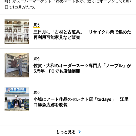
町）がスーパーマーケット「ゆめマートさが」近くにオープンして8月7
日で1カ月がたつ。
買う
三日月に「古材と古道具」 リサイクル業で集めた
再利用可能家具など販売
買う
佐賀・大和のオーダースーツ専門店「ノーブル」が
5周年 FCでも店舗展開
買う
小城にアート作品のセレクト店「todays」 江里
口鮮魚店跡を改装
もっと見る