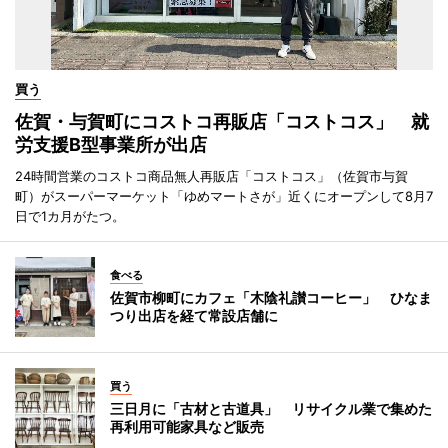
買う
佐賀・与賀町にコストコ再販店「コストコス」 就
労支援B型事業所が出店
24時間営業のコストコ商品無人再販店「コストコス」（佐賀市与賀
町）がスーパーマーケット「ゆめマートさが」近くにオープンして8月7
日で1カ月がたつ。
食べる
佐賀市柳町にカフェ「木陰礼讃コーヒー」 ひなま
つり出店を経て常設店舗に
買う
三日月に「古材と古道具」 リサイクル業で集めた
再利用可能家具など販売