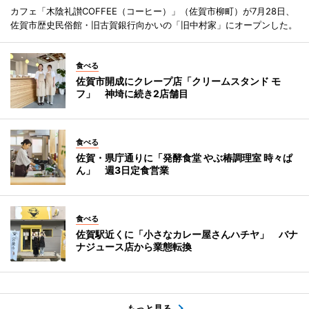
カフェ「木陰礼讃COFFEE（コーヒー）」（佐賀市柳町）が7月28日、
佐賀市歴史民俗館・旧古賀銀行向かいの「旧中村家」にオープンした。
食べる
佐賀市開成にクレープ店「クリームスタンド モ
フ」 神埼に続き2店舗目
食べる
佐賀・県庁通りに「発酵食堂 やぶ椿調理室 時々ぱ
ん」 週3日定食営業
食べる
佐賀駅近くに「小さなカレー屋さんハチヤ」 バナ
ナジュース店から業態転換
もっと見る