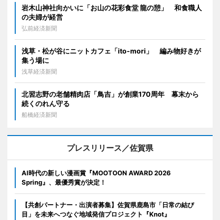
岩木山神社向かいに「お山の花彩食堂 龍の憩」 和食職人
の夫婦が経営
弘前経済新聞
浅草・松が谷にニットカフェ「ito-mori」 編み物好きが
集う場に
浅草経済新聞
北習志野の老舗精肉店「鳥吉」が創業170周年 幕末から
続くのれん守る
船橋経済新聞
プレスリリース／佐賀県
AI時代の新しい漫画賞『MOOTOON AWARD 2026
Spring』、最優秀賞が決定！
【共創パートナー・出演者募集】佐賀県鹿島市「日常の結び
目」を未来へつなぐ地域発信プロジェクト『Knot』