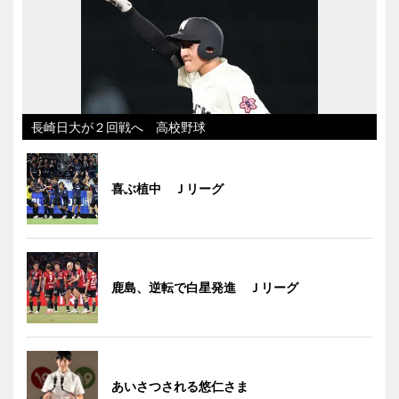
長崎日大が２回戦へ 高校野球
喜ぶ植中 Ｊリーグ
鹿島、逆転で白星発進 Ｊリーグ
あいさつされる悠仁さま