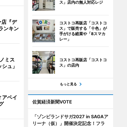
ス」店内の無人対応レジ
ー店『デ
コストコ再販店「コストコ
Vランキン
ス」で販売する「十色」が
手がける総菜や「8スマカ
レー」
ナノミス
コストコ再販店「コストコ
ス」の店内
ッシュ」
もっと見る
ィアベイ
佐賀経済新聞VOTE
グ
「ゾンビランドサガ2027 in SAGAア
リーナ（仮）」開催決定記念！フラ