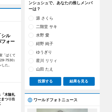
ンシュシュで、あなたの推しメンバ
ーは？
源 さくら
二階堂 サキ
水野 愛
「シル
パフォー
紺野 純子
ゆうぎり
室「ばくて
9-7530）
星川 リリィ
ンした。
山田 たえ
投票する
結果を見る
ェ「木陰礼
なまつり出
ワールドフォトニュース
に