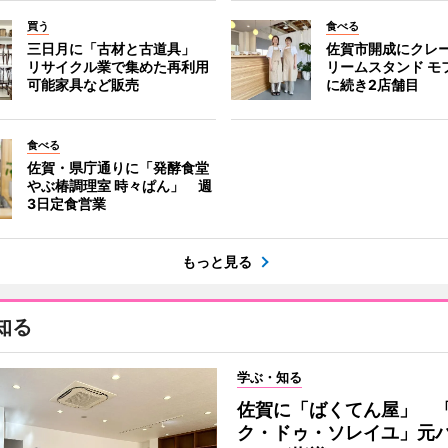
買う
食べる
三日月に「古材と古道具」
佐賀市開成にクレ
リサイクル業で集めた再利用
リームスタンド モ
可能家具など販売
に続き2店舗目
食べる
佐賀・県庁通りに「発酵食堂
やぶ椿調理室 時々ぱん」 週
3日定食営業
もっと見る
知る
学ぶ・知る
佐賀に「ばくてん屋」 
ク・ドゥ・ソレイユ」元