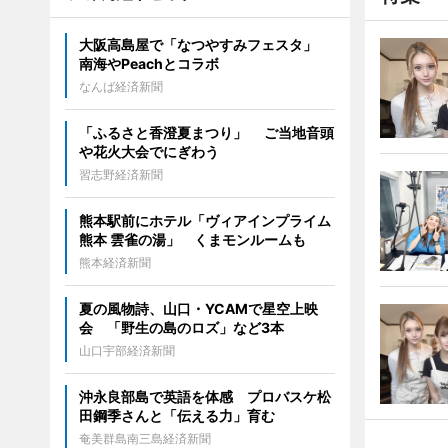
大阪高島屋で「なつやすみフェスタ」
南海やPeachとコラボ
なんば経済新聞
「ふるさと香澄夏まつり」 ご当地音頭
や花火大会でにぎわう
習志野経済新聞
熊本駅前にホテル「ヴィアインプライム
熊本 雲雀の湯」 くまモンルームも
熊本経済新聞
夏の風物詩、山口・YCAMで星空上映
会 「野生の島のロズ」など3本
山口宇部経済新聞
沖永良部島で英語を体感 プロバスケ松
田鋼季さんと「伝える力」育む
奄美群島南三島経済新聞