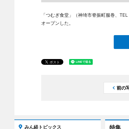
「つむぎ食堂」（神埼市脊振町服巻、TEL 05
オープンした。
前の
みん経トピックス
特集