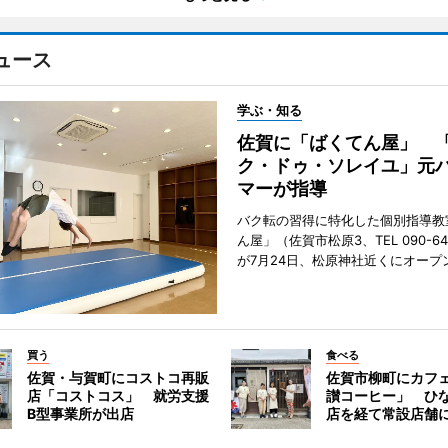
ュース
学ぶ・知る
佐賀に「ばくてん屋」 
ク・ドゥ・ソレイユ」元
マーが指導
バク転の習得に特化した個別指導教
ん屋」（佐賀市松原3、TEL 090-642
が7月24日、松原神社近くにオープ
買う
食べる
佐賀・与賀町にコストコ再販
佐賀市柳町にカフ
店「コストコス」 就労支援
讃コーヒー」 ひ
B型事業所が出店
店を経て常設店舗