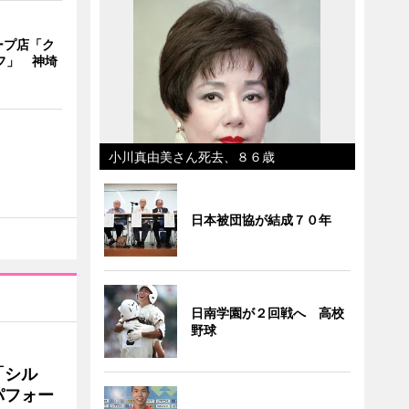
ープ店「ク
フ」 神埼
小川真由美さん死去、８６歳
日本被団協が結成７０年
日南学園が２回戦へ 高校
野球
「シル
パフォー