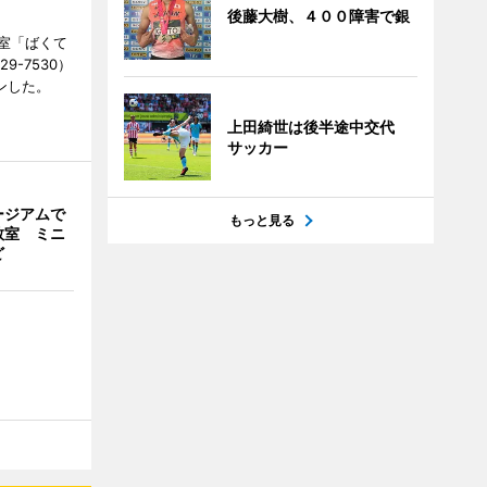
後藤大樹、４００障害で銀
室「ばくて
9-7530）
ンした。
上田綺世は後半途中交代
サッカー
ージアムで
もっと見る
教室 ミニ
ど