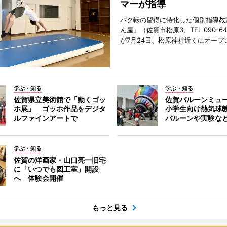
マーが指導
バク転の習得に特化した個別指導教
ん屋」（佐賀市松原3、TEL 090-642
が7月24日、松原神社近くにオープ
学ぶ・知る
学ぶ・知る
佐賀県立美術館で「動くゴッ
佐賀バルーンミュ
ホ展」 ゴッホ作品をデジタ
小学生向け熱気球
ルファインアートで
バルーンや実験な
学ぶ・知る
佐賀の洋画家・山口亮一旧宅
に「いつでも図工室」開設
へ 体験会開催
もっと見る