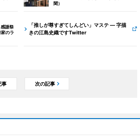
聞）
「推しが尊すぎてしんどい」マステ ― 字描
、感謝祭
きの江島史織ですTwitter
書家のラ
記事
次の記事