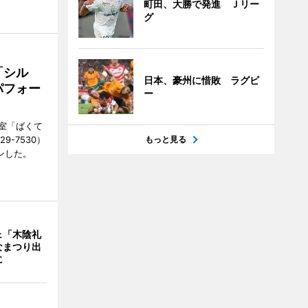
町田、大勝で発進 Ｊリー
グ
「シル
日本、豪州に惜敗 ラグビ
パフォー
ー
室「ばくて
9-7530）
もっと見る
ンした。
ェ「木陰礼
なまつり出
に