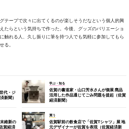
グテープで次々に出てくるのが楽しそうだなという個人的興
えたらという気持ちで作った。今後、グッズのバリエーショ
に触れる人、久し振りに筆を持つ人でも気軽に参加してもら
せる。
学ぶ・知る
佐賀の書道家・山口芳水さんが個展 廃品
 世代・ジ
活用した作品通じてごみ問題を提起（佐賀
済新聞）
経済新聞）
買う
末維新の
佐賀駅前の飲食店で「佐賀Tシャツ」展 地
（佐賀経済
元デザイナーが佐賀を表現（佐賀経済新