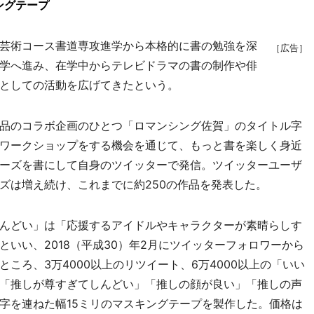
ングテープ
芸術コース書道専攻進学から本格的に書の勉強を深
［広告］
学へ進み、在学中からテレビドラマの書の制作や俳
としての活動を広げてきたという。
品のコラボ企画のひとつ「ロマンシング佐賀」のタイトル字
ワークショップをする機会を通じて、もっと書を楽しく身近
ーズを書にして自身のツイッターで発信。ツイッターユーザ
ズは増え続け、これまでに約250の作品を発表した。
んどい」は「応援するアイドルやキャラクターが素晴らしす
いい、2018（平成30）年2月にツイッターフォロワーから
ころ、3万4000以上のリツイート、6万4000以上の「いい
「推しが尊すぎてしんどい」「推しの顔が良い」「推しの声
字を連ねた幅15ミリのマスキングテープを製作した。価格は