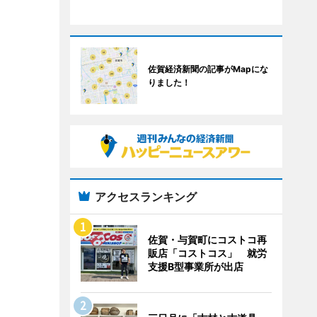
佐賀経済新聞の記事がMapにな
りました！
アクセスランキング
佐賀・与賀町にコストコ再
販店「コストコス」 就労
支援B型事業所が出店