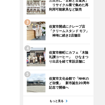
三日月に「古材と古道具」
リサイクル業で集めた再
利用可能家具など販売
佐賀市開成にクレープ店
「クリームスタンド モフ」
神埼に続き2店舗目
佐賀市柳町にカフェ「木陰
礼讃コーヒー」 ひなまつ
り出店を経て常設店舗に
佐賀市文化会館で「NHKの
ど自慢」 新市誕生20周年
記念で開催へ
もっと見る