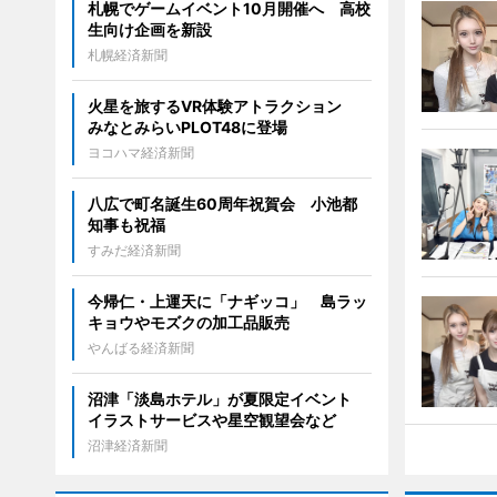
札幌でゲームイベント10月開催へ 高校
生向け企画を新設
札幌経済新聞
火星を旅するVR体験アトラクション
みなとみらいPLOT48に登場
ヨコハマ経済新聞
八広で町名誕生60周年祝賀会 小池都
知事も祝福
すみだ経済新聞
今帰仁・上運天に「ナギッコ」 島ラッ
キョウやモズクの加工品販売
やんばる経済新聞
沼津「淡島ホテル」が夏限定イベント
イラストサービスや星空観望会など
沼津経済新聞