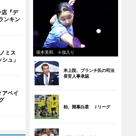
ー店『デ
Vランキン
ナノミス
張本美和、４強入り
ッシュ」
米上院、ブランチ氏の司法
長官人事承認
ィアベイ
グ
柏、開幕白星 Ｊリーグ