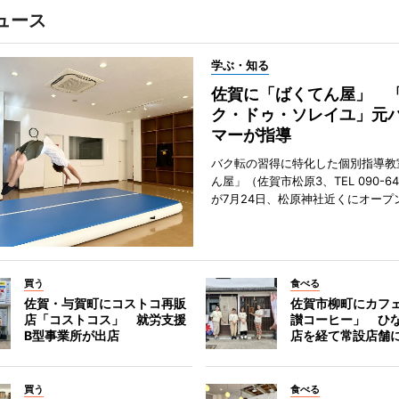
ュース
学ぶ・知る
佐賀に「ばくてん屋」 
ク・ドゥ・ソレイユ」元
マーが指導
バク転の習得に特化した個別指導教
ん屋」（佐賀市松原3、TEL 090-642
が7月24日、松原神社近くにオープ
買う
食べる
佐賀・与賀町にコストコ再販
佐賀市柳町にカフ
店「コストコス」 就労支援
讃コーヒー」 ひ
B型事業所が出店
店を経て常設店舗
買う
食べる