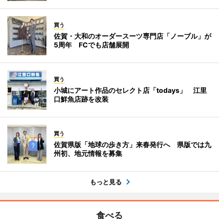
買う
佐賀・大和のオーダースーツ専門店「ノーブル」が
5周年 FCでも店舗展開
買う
小城にアート作品のセレクト店「todays」 江里
口鮮魚店跡を改装
買う
佐賀県版「地球の歩き方」来春発行へ 県版では九
州初、地元情報を募集
もっと見る
食べる