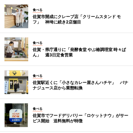
食べる
佐賀市開成にクレープ店「クリームスタンド モ
フ」 神埼に続き2店舗目
食べる
佐賀・県庁通りに「発酵食堂 やぶ椿調理室 時々ぱ
ん」 週3日定食営業
食べる
佐賀駅近くに「小さなカレー屋さんハチヤ」 バナ
ナジュース店から業態転換
食べる
佐賀市でフードデリバリー「ロケットナウ」がサー
ビス開始 送料無料が特徴