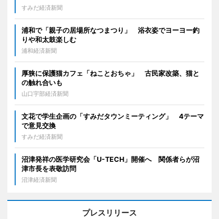
すみだ経済新聞
浦和で「親子の居場所なつまつり」 浴衣姿でヨーヨー釣
りや和太鼓楽しむ
浦和経済新聞
厚狭に保護猫カフェ「ねことおちゃ」 古民家改築、猫と
の触れ合いも
山口宇部経済新聞
文花で学生企画の「すみだタウンミーティング」 4テーマ
で意見交換
すみだ経済新聞
沼津発祥の医学研究会「U-TECH」開催へ 関係者らが沼
津市長を表敬訪問
沼津経済新聞
プレスリリース