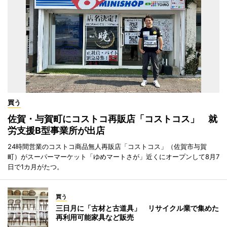
買う
佐賀・与賀町にコストコ再販店「コストコス」 就
労支援B型事業所が出店
24時間営業のコストコ商品無人再販店「コストコス」（佐賀市与賀
町）がスーパーマーケット「ゆめマートさが」近くにオープンして8月7
日で1カ月がたつ。
買う
三日月に「古材と古道具」 リサイクル業で集めた
再利用可能家具など販売