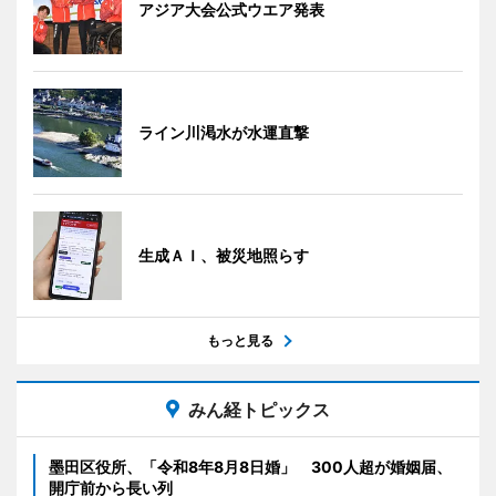
アジア大会公式ウエア発表
ライン川渇水が水運直撃
生成ＡＩ、被災地照らす
もっと見る
みん経トピックス
墨田区役所、「令和8年8月8日婚」 300人超が婚姻届、
開庁前から長い列