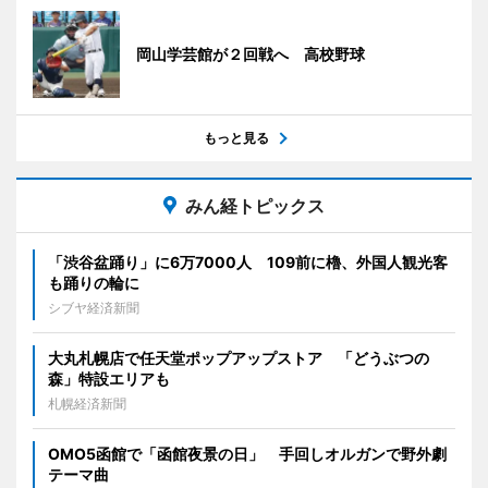
岡山学芸館が２回戦へ 高校野球
もっと見る
みん経トピックス
「渋谷盆踊り」に6万7000人 109前に櫓、外国人観光客
も踊りの輪に
シブヤ経済新聞
大丸札幌店で任天堂ポップアップストア 「どうぶつの
森」特設エリアも
札幌経済新聞
OMO5函館で「函館夜景の日」 手回しオルガンで野外劇
テーマ曲