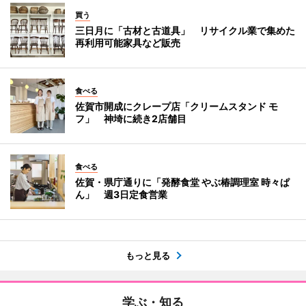
買う
三日月に「古材と古道具」 リサイクル業で集めた
再利用可能家具など販売
食べる
佐賀市開成にクレープ店「クリームスタンド モ
フ」 神埼に続き2店舗目
食べる
佐賀・県庁通りに「発酵食堂 やぶ椿調理室 時々ぱ
ん」 週3日定食営業
もっと見る
学ぶ・知る