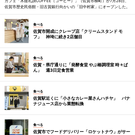
カフェ「木陰礼讃COFFEE（コーヒー）」（佐賀市柳町）が7月28日、
佐賀市歴史民俗館・旧古賀銀行向かいの「旧中村家」にオープンした。
食べる
佐賀市開成にクレープ店「クリームスタンド モ
フ」 神埼に続き2店舗目
食べる
佐賀・県庁通りに「発酵食堂 やぶ椿調理室 時々ぱ
ん」 週3日定食営業
食べる
佐賀駅近くに「小さなカレー屋さんハチヤ」 バナ
ナジュース店から業態転換
食べる
佐賀市でフードデリバリー「ロケットナウ」がサー