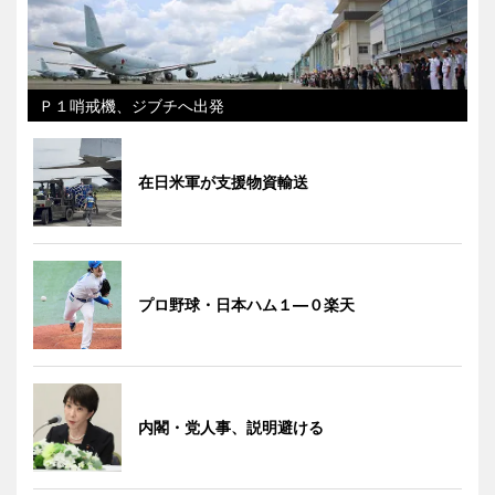
Ｐ１哨戒機、ジブチへ出発
在日米軍が支援物資輸送
プロ野球・日本ハム１―０楽天
内閣・党人事、説明避ける