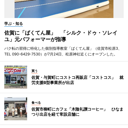
学ぶ・知る
佐賀に「ばくてん屋」 「シルク・ドゥ・ソレイ
ユ」元パフォーマーが指導
バク転の習得に特化した個別指導教室「ばくてん屋」（佐賀市松原3、
TEL 090-6429-7530）が7月24日、松原神社近くにオープンした。
買う
佐賀・与賀町にコストコ再販店「コストコス」 就
労支援B型事業所が出店
食べる
佐賀市柳町にカフェ「木陰礼讃コーヒー」 ひなま
つり出店を経て常設店舗に