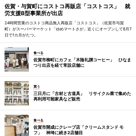
佐賀・与賀町にコストコ再販店「コストコス」 就
労支援B型事業所が出店
24時間営業のコストコ商品無人再販店「コストコス」（佐賀市与賀
町）がスーパーマーケット「ゆめマートさが」近くにオープンして8月7
日で1カ月がたつ。
食べる
佐賀市柳町にカフェ「木陰礼讃コーヒー」 ひなま
つり出店を経て常設店舗に
買う
三日月に「古材と古道具」 リサイクル業で集めた
再利用可能家具など販売
食べる
佐賀市開成にクレープ店「クリームスタンド モ
フ」 神埼に続き2店舗目