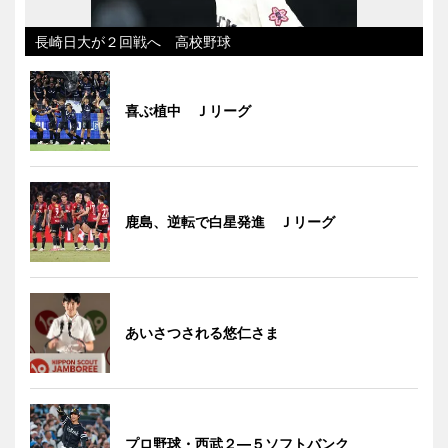
長崎日大が２回戦へ 高校野球
喜ぶ植中 Ｊリーグ
鹿島、逆転で白星発進 Ｊリーグ
あいさつされる悠仁さま
プロ野球・西武２―５ソフトバンク