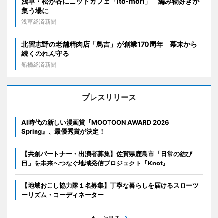
浅草・松が谷にニットカフェ「ito-mori」 編み物好きが
集う場に
浅草経済新聞
北習志野の老舗精肉店「鳥吉」が創業170周年 幕末から
続くのれん守る
船橋経済新聞
プレスリリース
AI時代の新しい漫画賞『MOOTOON AWARD 2026
Spring』、最優秀賞が決定！
【共創パートナー・出演者募集】佐賀県鹿島市「日常の結び
目」を未来へつなぐ地域発信プロジェクト『Knot』
【地域おこし協力隊１名募集】丁寧な暮らしを届けるスローツ
ーリズム・コーディネーター