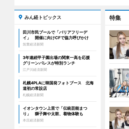
みん経トピックス
特集
田川市民プールで「バリアフリーデ
イ」 開催に向けCFで協力呼びかけ
筑豊経済新聞
3年連続甲子園出場の関東一高を応援
グリーンパレスが特別ランチ
江戸川経済新聞
札幌4PLAに韓国発フォトブース 北海
道初の常設店
札幌経済新聞
イオンタウン上里で「伝統芸能まつ
り」 獅子舞や太鼓、着物体験も
本庄経済新聞