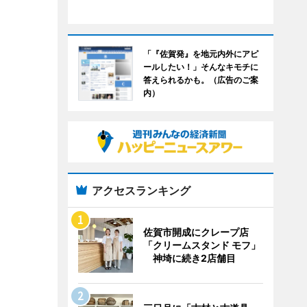
「『佐賀発』を地元内外にアピ
ールしたい！」そんなキモチに
答えられるかも。（広告のご案
内）
アクセスランキング
佐賀市開成にクレープ店
「クリームスタンド モフ」
神埼に続き2店舗目