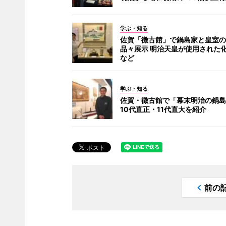
学ぶ・知る
佐賀「徴古館」で鍋島家と皇室の
品々展示 明治天皇が使用された
など
学ぶ・知る
佐賀・徴古館で「幕末明治の鍋島
10代直正・11代直大を紹介
前の