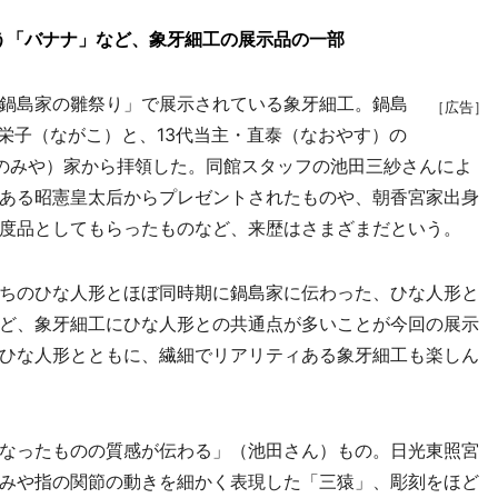
う「バナナ」など、象牙細工の展示品の一部
鍋島家の雛祭り」で展示されている象牙細工。鍋島
［広告］
栄子（ながこ）と、13代当主・直泰（なおやす）の
のみや）家から拝領した。同館スタッフの池田三紗さんによ
ある昭憲皇太后からプレゼントされたものや、朝香宮家出身
度品としてもらったものなど、来歴はさまざまだという。
ちのひな人形とほぼ同時期に鍋島家に伝わった、ひな人形と
ど、象牙細工にひな人形との共通点が多いことが今回の展示
ひな人形とともに、繊細でリアリティある象牙細工も楽しん
なったものの質感が伝わる」（池田さん）もの。日光東照宮
みや指の関節の動きを細かく表現した「三猿」、彫刻をほど