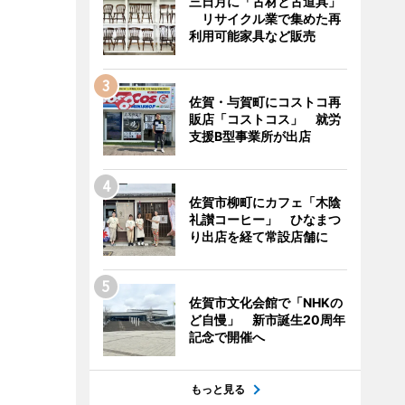
三日月に「古材と古道具」
リサイクル業で集めた再
利用可能家具など販売
佐賀・与賀町にコストコ再
販店「コストコス」 就労
支援B型事業所が出店
佐賀市柳町にカフェ「木陰
礼讃コーヒー」 ひなまつ
り出店を経て常設店舗に
佐賀市文化会館で「NHKの
ど自慢」 新市誕生20周年
記念で開催へ
もっと見る