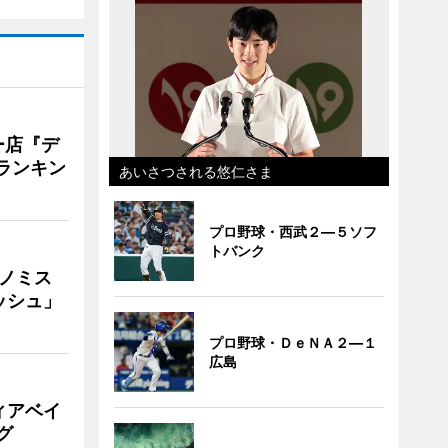
ー店『デ
Vランキン
あいさつされる悠仁さま
プロ野球・西武２―５ソフ
トバンク
ナノミス
ッシュ」
プロ野球・ＤｅＮＡ２―１
広島
ィアベイ
グ