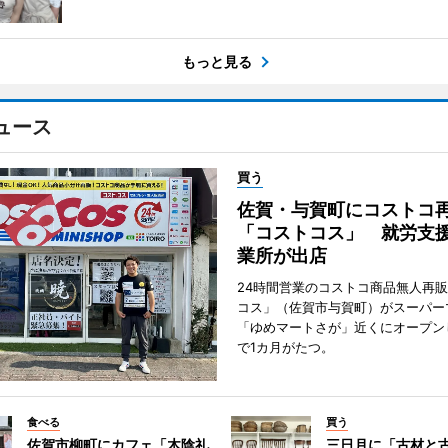
もっと見る
ュース
買う
佐賀・与賀町にコストコ
「コストコス」 就労支援
業所が出店
24時間営業のコストコ商品無人再
コス」（佐賀市与賀町）がスーパー
「ゆめマートさが」近くにオープン
で1カ月がたつ。
食べる
買う
佐賀市柳町にカフェ「木陰礼
三日月に「古材と