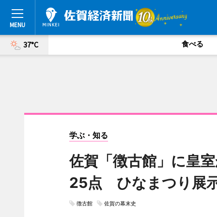
食べる
37°C
学ぶ・知る
佐賀「徴古館」に皇室
25点 ひなまつり展
徴古館
佐賀の幕末史