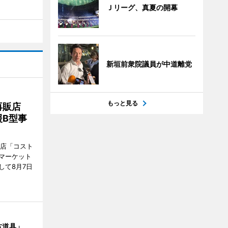
Ｊリーグ、真夏の開幕
新垣前衆院議員が中道離党
もっと見る
再販店
B型事
販店「コスト
マーケット
して8月7日
古道具」