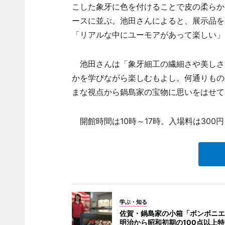
こした象牙に色を付けることで皮の柔らか
ースに並ぶ。池田さんによると、展示品を
「リアルな中にユーモアがあって楽しい」
池田さんは「象牙細工の繊細さや美しさ
かを学びながら楽しむもよし。何通りもの
まな視点から鍋島家の宝物に思いをはせて
開館時間は10時～17時。入場料は300
学ぶ・知る
佐賀・鍋島家の小箱「ボンボニエ
明治から昭和初期の100点以上