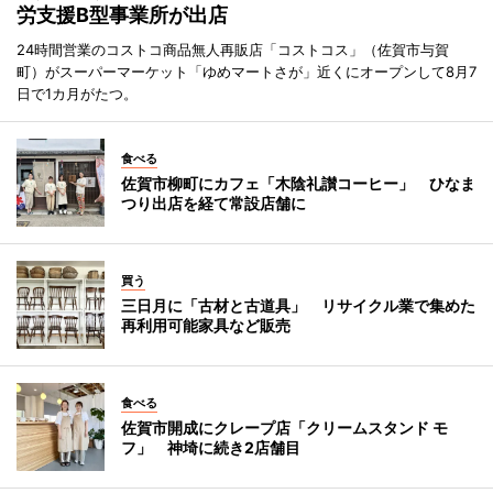
労支援B型事業所が出店
24時間営業のコストコ商品無人再販店「コストコス」（佐賀市与賀
町）がスーパーマーケット「ゆめマートさが」近くにオープンして8月7
日で1カ月がたつ。
食べる
佐賀市柳町にカフェ「木陰礼讃コーヒー」 ひなま
つり出店を経て常設店舗に
買う
三日月に「古材と古道具」 リサイクル業で集めた
再利用可能家具など販売
食べる
佐賀市開成にクレープ店「クリームスタンド モ
フ」 神埼に続き2店舗目