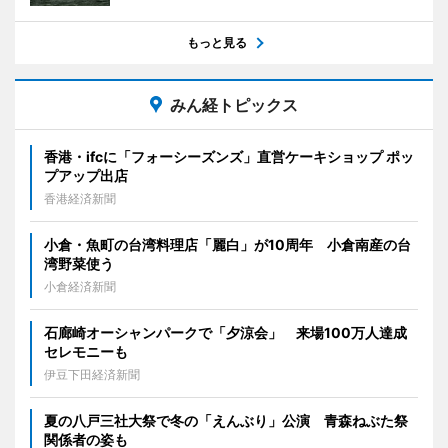
もっと見る
みん経トピックス
香港・ifcに「フォーシーズンズ」直営ケーキショップ ポッ
プアップ出店
香港経済新聞
小倉・魚町の台湾料理店「麗白」が10周年 小倉南産の台
湾野菜使う
小倉経済新聞
石廊崎オーシャンパークで「夕涼会」 来場100万人達成
セレモニーも
伊豆下田経済新聞
夏の八戸三社大祭で冬の「えんぶり」公演 青森ねぶた祭
関係者の姿も