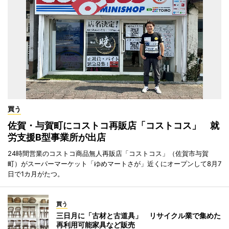
買う
佐賀・与賀町にコストコ再販店「コストコス」 就
労支援B型事業所が出店
24時間営業のコストコ商品無人再販店「コストコス」（佐賀市与賀
町）がスーパーマーケット「ゆめマートさが」近くにオープンして8月7
日で1カ月がたつ。
買う
三日月に「古材と古道具」 リサイクル業で集めた
再利用可能家具など販売