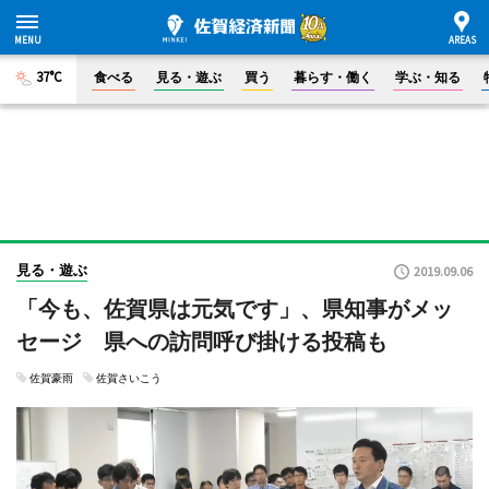
37°C
食べる
見る・遊ぶ
買う
暮らす・働く
学ぶ・知る
見る・遊ぶ
2019.09.06
「今も、佐賀県は元気です」、県知事がメッ
セージ 県への訪問呼び掛ける投稿も
佐賀豪雨
佐賀さいこう