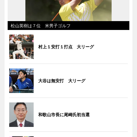
松山英樹は７位 米男子ゴルフ
村上１安打１打点 大リーグ
大谷は無安打 大リーグ
和歌山市長に尾崎氏初当選