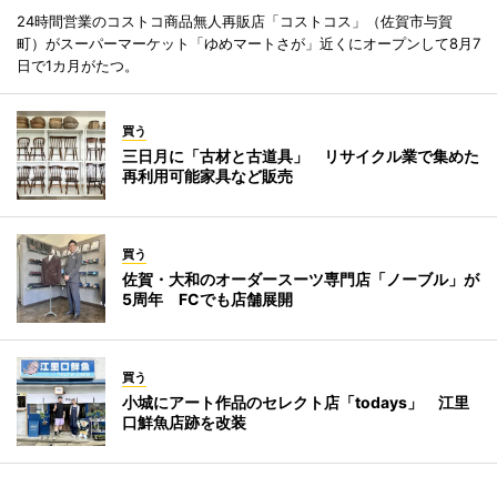
24時間営業のコストコ商品無人再販店「コストコス」（佐賀市与賀
町）がスーパーマーケット「ゆめマートさが」近くにオープンして8月7
日で1カ月がたつ。
買う
三日月に「古材と古道具」 リサイクル業で集めた
再利用可能家具など販売
買う
佐賀・大和のオーダースーツ専門店「ノーブル」が
5周年 FCでも店舗展開
買う
小城にアート作品のセレクト店「todays」 江里
口鮮魚店跡を改装