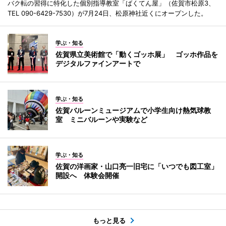
バク転の習得に特化した個別指導教室「ばくてん屋」（佐賀市松原3、
TEL 090-6429-7530）が7月24日、松原神社近くにオープンした。
学ぶ・知る
佐賀県立美術館で「動くゴッホ展」 ゴッホ作品を
デジタルファインアートで
学ぶ・知る
佐賀バルーンミュージアムで小学生向け熱気球教
室 ミニバルーンや実験など
学ぶ・知る
佐賀の洋画家・山口亮一旧宅に「いつでも図工室」
開設へ 体験会開催
もっと見る