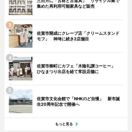
三日月に「古材と古道具」 リサイクル業で
集めた再利用可能家具など販売
佐賀市開成にクレープ店「クリームスタンド
モフ」 神埼に続き2店舗目
佐賀市柳町にカフェ「木陰礼讃コーヒー」
ひなまつり出店を経て常設店舗に
佐賀市文化会館で「NHKのど自慢」 新市誕
生20周年記念で開催へ
もっと見る