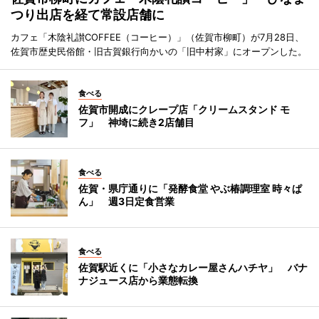
つり出店を経て常設店舗に
カフェ「木陰礼讃COFFEE（コーヒー）」（佐賀市柳町）が7月28日、
佐賀市歴史民俗館・旧古賀銀行向かいの「旧中村家」にオープンした。
食べる
佐賀市開成にクレープ店「クリームスタンド モ
フ」 神埼に続き2店舗目
食べる
佐賀・県庁通りに「発酵食堂 やぶ椿調理室 時々ぱ
ん」 週3日定食営業
食べる
佐賀駅近くに「小さなカレー屋さんハチヤ」 バナ
ナジュース店から業態転換