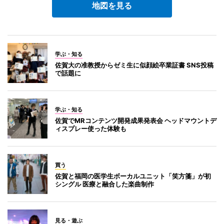
地図を見る
学ぶ・知る
佐賀大の准教授からゼミ生に似顔絵卒業証書 SNS投稿
で話題に
学ぶ・知る
佐賀でMRコンテンツ開発成果発表会 ヘッドマウントデ
ィスプレー使った体験も
買う
佐賀と福岡の医学生ボーカルユニット「笑方箋」が初
シングル 医療と融合した楽曲制作
見る・遊ぶ