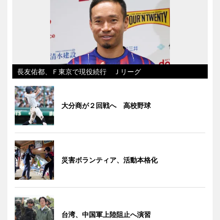
長友佑都、Ｆ東京で現役続行 Ｊリーグ
大分商が２回戦へ 高校野球
災害ボランティア、活動本格化
台湾、中国軍上陸阻止へ演習