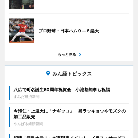
プロ野球・日本ハム０―６楽天
もっと見る
みん経トピックス
八広で町名誕生60周年祝賀会 小池都知事も祝福
すみだ経済新聞
今帰仁・上運天に「ナギッコ」 島ラッキョウやモズクの
加工品販売
やんばる経済新聞
沼津「淡島ホテル」が夏限定イベント イラストサービス