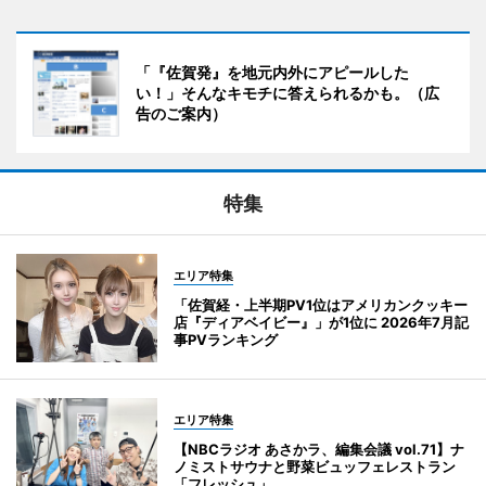
「『佐賀発』を地元内外にアピールした
い！」そんなキモチに答えられるかも。（広
告のご案内）
特集
エリア特集
「佐賀経・上半期PV1位はアメリカンクッキー
店『ディアベイビー』」が1位に 2026年7月記
事PVランキング
エリア特集
【NBCラジオ あさかラ、編集会議 vol.71】ナ
ノミストサウナと野菜ビュッフェレストラン
「フレッシュ」