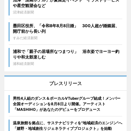
や星空観望会など
沼津経済新聞
墨田区役所、「令和8年8月8日婚」 300人超が婚姻届、
開庁前から長い列
すみだ経済新聞
浦和で「親子の居場所なつまつり」 浴衣姿でヨーヨー釣
りや和太鼓楽しむ
浦和経済新聞
プレスリリース
男性4人組のダンス＆ボーカルVTuberグループ結成！メンバー
全国オーディションを8月8日より開催。アーティスト
「MASHIHO」があなたのデビューをプロデュース
温泉旅館を拠点に、サステナビリティを"地域経済のエンジン"へ
「嬉野・地域創生リジェネラティブプロジェクト」を始動