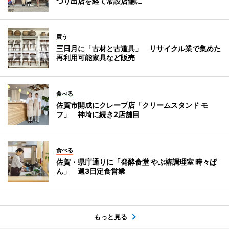
つり出店を経て常設店舗に
買う
三日月に「古材と古道具」 リサイクル業で集めた
再利用可能家具など販売
食べる
佐賀市開成にクレープ店「クリームスタンド モ
フ」 神埼に続き2店舗目
食べる
佐賀・県庁通りに「発酵食堂 やぶ椿調理室 時々ぱ
ん」 週3日定食営業
もっと見る