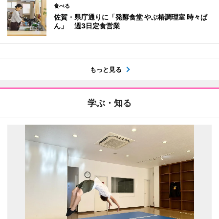
食べる
佐賀・県庁通りに「発酵食堂 やぶ椿調理室 時々ぱ
ん」 週3日定食営業
もっと見る
学ぶ・知る