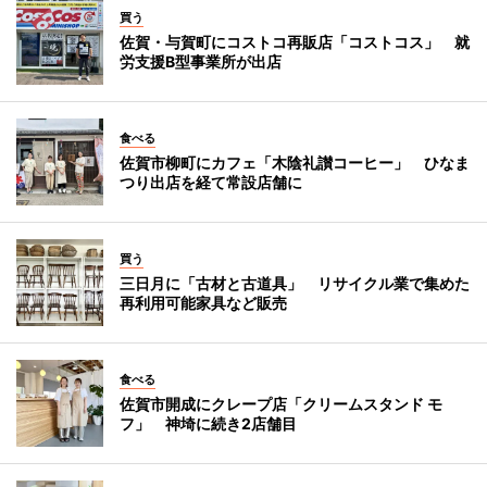
買う
佐賀・与賀町にコストコ再販店「コストコス」 就
労支援B型事業所が出店
食べる
佐賀市柳町にカフェ「木陰礼讃コーヒー」 ひなま
つり出店を経て常設店舗に
買う
三日月に「古材と古道具」 リサイクル業で集めた
再利用可能家具など販売
食べる
佐賀市開成にクレープ店「クリームスタンド モ
フ」 神埼に続き2店舗目