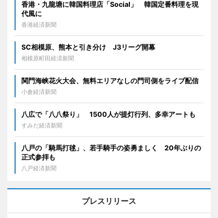
香港・九龍塘に韓国料理店「Social」 韓国定番料理を現
代風に
香港経済新聞
SC相模原、熊本と引き分け J3リーグ開幕
相模原町田経済新聞
関門海峡花火大会、無料エリアなしの門司側をライブ配信
小倉経済新聞
八広で「八八祭り」 1500人が提灯行列、多幸アートも
すみだ経済新聞
八戸の「騎馬打毬」、若手騎手の姿勇ましく 20年ぶりの
正式参拝も
八戸経済新聞
プレスリリース