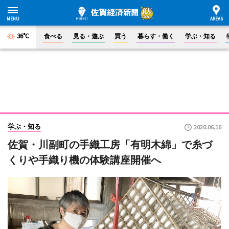
36°C
食べる
見る・遊ぶ
買う
暮らす・働く
学ぶ・知る
学ぶ・知る
2020.06.16
佐賀・川副町の手織工房「有明木綿」で糸づ
くりや手織り機の体験講座開催へ