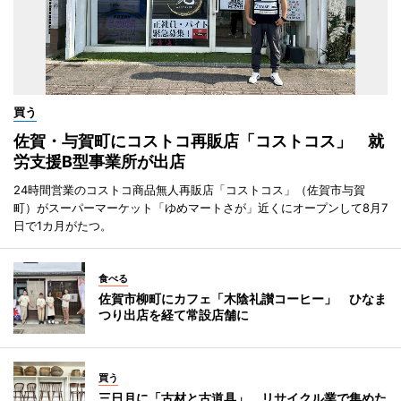
買う
佐賀・与賀町にコストコ再販店「コストコス」 就
労支援B型事業所が出店
24時間営業のコストコ商品無人再販店「コストコス」（佐賀市与賀
町）がスーパーマーケット「ゆめマートさが」近くにオープンして8月7
日で1カ月がたつ。
食べる
佐賀市柳町にカフェ「木陰礼讃コーヒー」 ひなま
つり出店を経て常設店舗に
買う
三日月に「古材と古道具」 リサイクル業で集めた