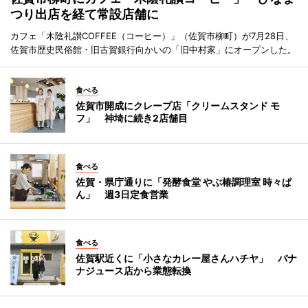
つり出店を経て常設店舗に
カフェ「木陰礼讃COFFEE（コーヒー）」（佐賀市柳町）が7月28日、
佐賀市歴史民俗館・旧古賀銀行向かいの「旧中村家」にオープンした。
食べる
佐賀市開成にクレープ店「クリームスタンド モ
フ」 神埼に続き2店舗目
食べる
佐賀・県庁通りに「発酵食堂 やぶ椿調理室 時々ぱ
ん」 週3日定食営業
食べる
佐賀駅近くに「小さなカレー屋さんハチヤ」 バナ
ナジュース店から業態転換