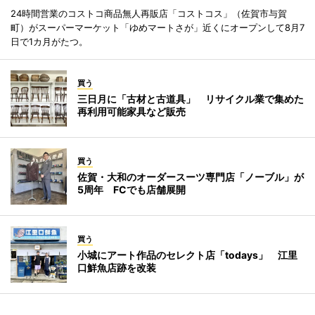
24時間営業のコストコ商品無人再販店「コストコス」（佐賀市与賀
町）がスーパーマーケット「ゆめマートさが」近くにオープンして8月7
日で1カ月がたつ。
買う
三日月に「古材と古道具」 リサイクル業で集めた
再利用可能家具など販売
買う
佐賀・大和のオーダースーツ専門店「ノーブル」が
5周年 FCでも店舗展開
買う
小城にアート作品のセレクト店「todays」 江里
口鮮魚店跡を改装