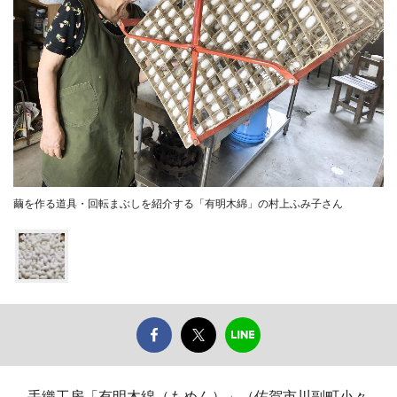
繭を作る道具・回転まぶしを紹介する「有明木綿」の村上ふみ子さん
手織工房「有明木綿（もめん）」（佐賀市川副町小々