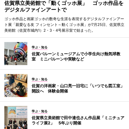
佐賀県立美術館で「動くゴッホ展」 ゴッホ作品を
デジタルファインアートで
ゴッホ作品と画家ゴッホの数奇な生涯を表現するデジタルファインアー
ト展「親愛なる友 フィンセント～動くゴッホ展」が7月25日、佐賀県立
美術館（佐賀市城内1）2・3・4号展示室で始まった。
学ぶ・知る
佐賀バルーンミュージアムで小学生向け熱気球教
室 ミニバルーンや実験など
学ぶ・知る
佐賀の洋画家・山口亮一旧宅に「いつでも図工室」
開設へ 体験会開催
学ぶ・知る
佐賀県立美術館で田中達也さん作品展「ミニチュア
ライフ展2」 5年ぶり開催