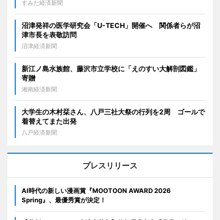
すみだ経済新聞
沼津発祥の医学研究会「U-TECH」開催へ 関係者らが沼
津市長を表敬訪問
沼津経済新聞
新江ノ島水族館、藤沢市立学校に「えのすい大解剖図鑑」
寄贈
湘南経済新聞
大学生の木村栞さん、八戸三社大祭の行列を2周 ゴールで
着替えてまた出発
八戸経済新聞
プレスリリース
AI時代の新しい漫画賞『MOOTOON AWARD 2026
Spring』、最優秀賞が決定！