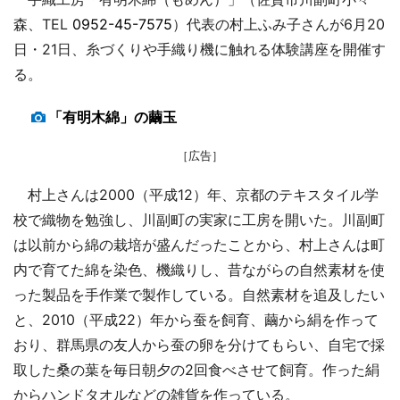
森、TEL
0952-45-7575
）代表の村上ふみ子さんが6月20
日・21日、糸づくりや手織り機に触れる体験講座を開催す
る。
「有明木綿」の繭玉
［広告］
村上さんは2000（平成12）年、京都のテキスタイル学
校で織物を勉強し、川副町の実家に工房を開いた。川副町
は以前から綿の栽培が盛んだったことから、村上さんは町
内で育てた綿を染色、機織りし、昔ながらの自然素材を使
った製品を手作業で製作している。自然素材を追及したい
と、2010（平成22）年から蚕を飼育、繭から絹を作って
おり、群馬県の友人から蚕の卵を分けてもらい、自宅で採
取した桑の葉を毎日朝夕の2回食べさせて飼育。作った絹
からハンドタオルなどの雑貨を作っている。