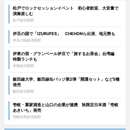
松戸でロックセッションイベント 初心者歓迎、大音量で
演奏楽しむ
松戸経済新聞
伊豆の国で「IZURUFES」 CHEHONら出演、地元勢も
伊豆の国経済新聞
伊東の宿・グランベール伊豆で「旅するお茶会」台湾編
特製ランチも
伊東経済新聞
飯田線大学、飯田線缶バッジ第2弾「開運セット」など5種
発売
飯田経済新聞
壱岐・重家酒造と山口の企業が連携 秋限定日本酒「壱岐
あきいち」発売
壱岐対馬経済新聞