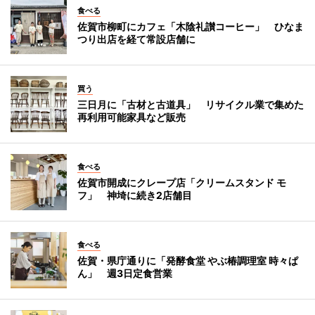
食べる
佐賀市柳町にカフェ「木陰礼讃コーヒー」 ひなま
つり出店を経て常設店舗に
買う
三日月に「古材と古道具」 リサイクル業で集めた
再利用可能家具など販売
食べる
佐賀市開成にクレープ店「クリームスタンド モ
フ」 神埼に続き2店舗目
食べる
佐賀・県庁通りに「発酵食堂 やぶ椿調理室 時々ぱ
ん」 週3日定食営業