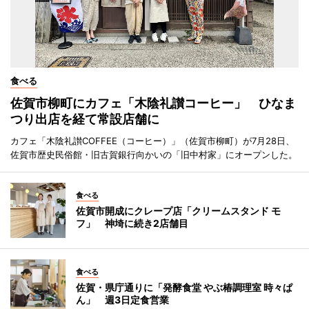
食べる
佐賀市柳町にカフェ「木陰礼讃コーヒー」 ひなま
つり出店を経て常設店舗に
カフェ「木陰礼讃COFFEE（コーヒー）」（佐賀市柳町）が7月28日、
佐賀市歴史民俗館・旧古賀銀行向かいの「旧中村家」にオープンした。
食べる
佐賀市開成にクレープ店「クリームスタンド モ
フ」 神埼に続き2店舗目
食べる
佐賀・県庁通りに「発酵食堂 やぶ椿調理室 時々ぱ
ん」 週3日定食営業