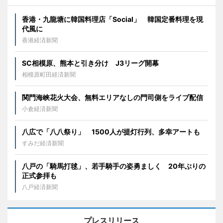
香港・九龍塘に韓国料理店「Social」 韓国定番料理を現
代風に
香港経済新聞
SC相模原、熊本と引き分け J3リーグ開幕
相模原町田経済新聞
関門海峡花火大会、無料エリアなしの門司側をライブ配信
小倉経済新聞
八広で「八八祭り」 1500人が提灯行列、多幸アートも
すみだ経済新聞
八戸の「騎馬打毬」、若手騎手の姿勇ましく 20年ぶりの
正式参拝も
八戸経済新聞
プレスリリース