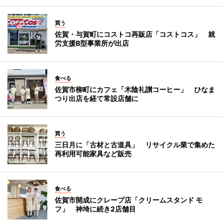
買う
佐賀・与賀町にコストコ再販店「コストコス」 就
労支援B型事業所が出店
食べる
佐賀市柳町にカフェ「木陰礼讃コーヒー」 ひなま
つり出店を経て常設店舗に
買う
三日月に「古材と古道具」 リサイクル業で集めた
再利用可能家具など販売
食べる
佐賀市開成にクレープ店「クリームスタンド モ
フ」 神埼に続き2店舗目