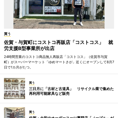
買う
佐賀・与賀町にコストコ再販店「コストコス」 就
労支援B型事業所が出店
24時間営業のコストコ商品無人再販店「コストコス」（佐賀市与賀
町）がスーパーマーケット「ゆめマートさが」近くにオープンして8月7
日で1カ月がたつ。
買う
三日月に「古材と古道具」 リサイクル業で集めた
再利用可能家具など販売
買う
佐賀・大和のオーダースーツ専門店「ノーブル」が