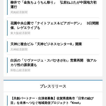
柳井で「金魚ちょうちん祭り」 弘前ねぷたが中国地方初
運行
周南経済新聞
花園中央公園で「ナイトフェス＆ビアガーデン」 3日間開
催、レゲエライブも
東大阪経済新聞
天神に複合ビル「天神ビジネスセンターII」開業
天神経済新聞
白浜の「リヴァージュ・スパひきがわ」営業再開 強アル
カリ性の源泉湯も
和歌山経済新聞
プレスリリース
【共創パートナー・出演者募集】佐賀県鹿島市「日常の結び
目」を未来へつなぐ地域発信プロジェクト『Knot』