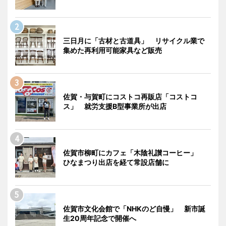
三日月に「古材と古道具」 リサイクル業で
集めた再利用可能家具など販売
佐賀・与賀町にコストコ再販店「コストコ
ス」 就労支援B型事業所が出店
佐賀市柳町にカフェ「木陰礼讃コーヒー」
ひなまつり出店を経て常設店舗に
佐賀市文化会館で「NHKのど自慢」 新市誕
生20周年記念で開催へ