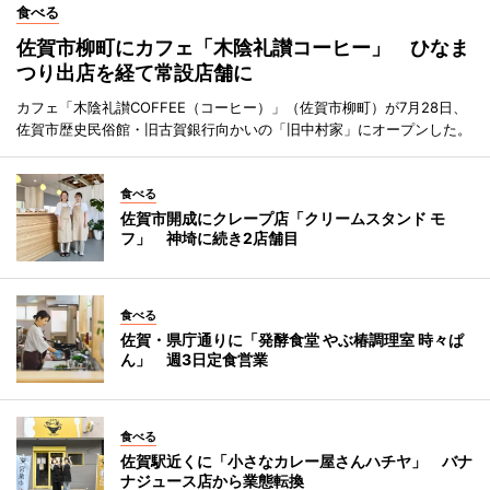
食べる
佐賀市柳町にカフェ「木陰礼讃コーヒー」 ひなま
つり出店を経て常設店舗に
カフェ「木陰礼讃COFFEE（コーヒー）」（佐賀市柳町）が7月28日、
佐賀市歴史民俗館・旧古賀銀行向かいの「旧中村家」にオープンした。
食べる
佐賀市開成にクレープ店「クリームスタンド モ
フ」 神埼に続き2店舗目
食べる
佐賀・県庁通りに「発酵食堂 やぶ椿調理室 時々ぱ
ん」 週3日定食営業
食べる
佐賀駅近くに「小さなカレー屋さんハチヤ」 バナ
ナジュース店から業態転換