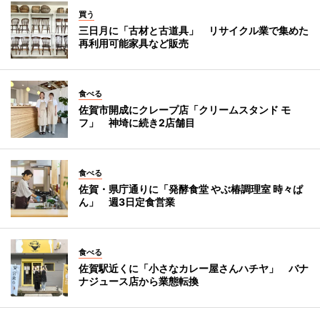
買う
三日月に「古材と古道具」 リサイクル業で集めた
再利用可能家具など販売
食べる
佐賀市開成にクレープ店「クリームスタンド モ
フ」 神埼に続き2店舗目
食べる
佐賀・県庁通りに「発酵食堂 やぶ椿調理室 時々ぱ
ん」 週3日定食営業
食べる
佐賀駅近くに「小さなカレー屋さんハチヤ」 バナ
ナジュース店から業態転換