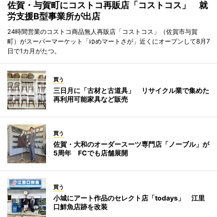
佐賀・与賀町にコストコ再販店「コストコス」 就
労支援B型事業所が出店
24時間営業のコストコ商品無人再販店「コストコス」（佐賀市与賀
町）がスーパーマーケット「ゆめマートさが」近くにオープンして8月7
日で1カ月がたつ。
買う
三日月に「古材と古道具」 リサイクル業で集めた
再利用可能家具など販売
買う
佐賀・大和のオーダースーツ専門店「ノーブル」が
5周年 FCでも店舗展開
買う
小城にアート作品のセレクト店「todays」 江里
口鮮魚店跡を改装