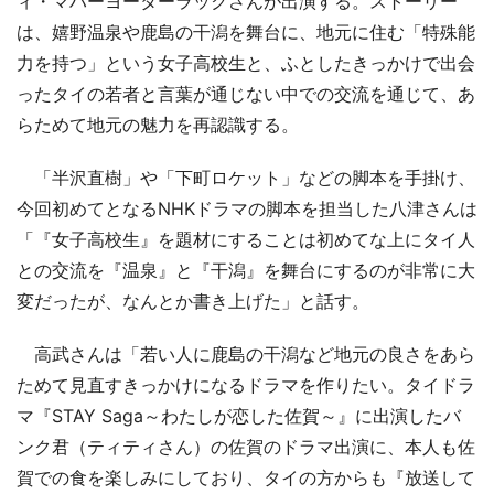
ィ・マハーヨーターラックさんが出演する。ストーリー
は、嬉野温泉や鹿島の干潟を舞台に、地元に住む「特殊能
力を持つ」という女子高校生と、ふとしたきっかけで出会
ったタイの若者と言葉が通じない中での交流を通じて、あ
らためて地元の魅力を再認識する。
「半沢直樹」や「下町ロケット」などの脚本を手掛け、
今回初めてとなるNHKドラマの脚本を担当した八津さんは
「『女子高校生』を題材にすることは初めてな上にタイ人
との交流を『温泉』と『干潟』を舞台にするのが非常に大
変だったが、なんとか書き上げた」と話す。
高武さんは「若い人に鹿島の干潟など地元の良さをあら
ためて見直すきっかけになるドラマを作りたい。タイドラ
マ『STAY Saga～わたしが恋した佐賀～』に出演したバ
ンク君（ティティさん）の佐賀のドラマ出演に、本人も佐
賀での食を楽しみにしており、タイの方からも『放送して