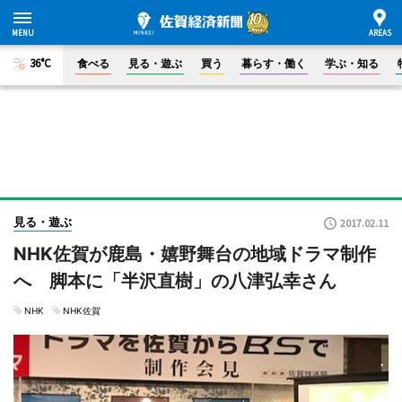
36°C
食べる
見る・遊ぶ
買う
暮らす・働く
学ぶ・知る
見る・遊ぶ
2017.02.11
NHK佐賀が鹿島・嬉野舞台の地域ドラマ制作
へ 脚本に「半沢直樹」の八津弘幸さん
NHK
NHK佐賀