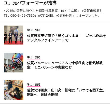
ユ」元パフォーマーが指導
バク転の習得に特化した個別指導教室「ばくてん屋」（佐賀市松原3、
TEL 090-6429-7530）が7月24日、松原神社近くにオープンした。
学ぶ・知る
佐賀県立美術館で「動くゴッホ展」 ゴッホ作品を
デジタルファインアートで
学ぶ・知る
佐賀バルーンミュージアムで小学生向け熱気球教
室 ミニバルーンや実験など
学ぶ・知る
佐賀の洋画家・山口亮一旧宅に「いつでも図工室」
開設へ 体験会開催