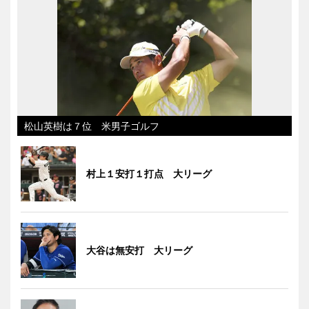
松山英樹は７位 米男子ゴルフ
村上１安打１打点 大リーグ
大谷は無安打 大リーグ