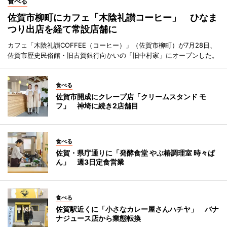
食べる
佐賀市柳町にカフェ「木陰礼讃コーヒー」 ひなま
つり出店を経て常設店舗に
カフェ「木陰礼讃COFFEE（コーヒー）」（佐賀市柳町）が7月28日、
佐賀市歴史民俗館・旧古賀銀行向かいの「旧中村家」にオープンした。
食べる
佐賀市開成にクレープ店「クリームスタンド モ
フ」 神埼に続き2店舗目
食べる
佐賀・県庁通りに「発酵食堂 やぶ椿調理室 時々ぱ
ん」 週3日定食営業
食べる
佐賀駅近くに「小さなカレー屋さんハチヤ」 バナ
ナジュース店から業態転換