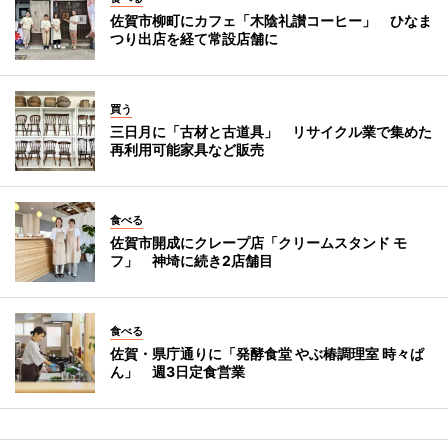
佐賀市柳町にカフェ「木陰礼讃コーヒー」 ひなま
つり出店を経て常設店舗に
買う
三日月に「古材と古道具」 リサイクル業で集めた
再利用可能家具など販売
食べる
佐賀市開成にクレープ店「クリームスタンド モ
フ」 神埼に続き2店舗目
食べる
佐賀・県庁通りに「発酵食堂 やぶ椿調理室 時々ぱ
ん」 週3日定食営業