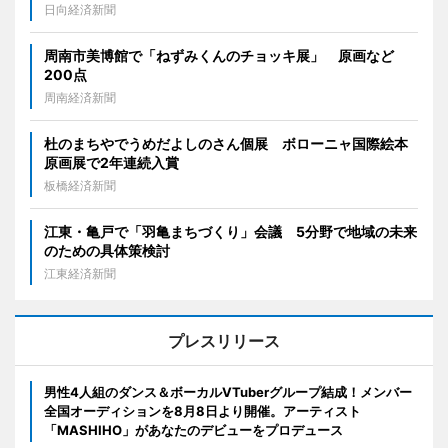
日向経済新聞
周南市美博館で「ねずみくんのチョッキ展」 原画など
200点
周南経済新聞
杜のまちやでうめだよしのさん個展 ボローニャ国際絵本
原画展で2年連続入賞
板橋経済新聞
江東・亀戸で「羽亀まちづくり」会議 5分野で地域の未来
のための具体策検討
江東経済新聞
プレスリリース
男性4人組のダンス＆ボーカルVTuberグループ結成！メンバー
全国オーディションを8月8日より開催。アーティスト
「MASHIHO」があなたのデビューをプロデュース