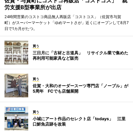
佐賀・与賀町にコストコ再販店「コストコス」 就
労支援B型事業所が出店
24時間営業のコストコ商品無人再販店「コストコス」（佐賀市与賀
町）がスーパーマーケット「ゆめマートさが」近くにオープンして8月7
日で1カ月がたつ。
買う
三日月に「古材と古道具」 リサイクル業で集めた
再利用可能家具など販売
買う
佐賀・大和のオーダースーツ専門店「ノーブル」が
5周年 FCでも店舗展開
買う
小城にアート作品のセレクト店「todays」 江里
口鮮魚店跡を改装