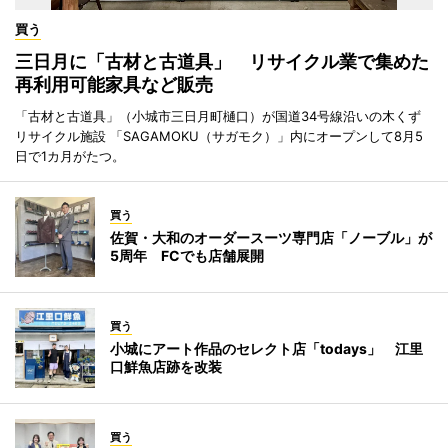
買う
三日月に「古材と古道具」 リサイクル業で集めた
再利用可能家具など販売
「古材と古道具」（小城市三日月町樋口）が国道34号線沿いの木くず
リサイクル施設 「SAGAMOKU（サガモク）」内にオープンして8月5
日で1カ月がたつ。
買う
佐賀・大和のオーダースーツ専門店「ノーブル」が
5周年 FCでも店舗展開
買う
小城にアート作品のセレクト店「todays」 江里
口鮮魚店跡を改装
買う