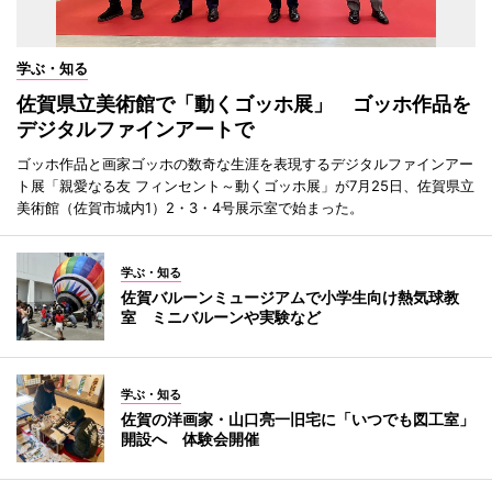
学ぶ・知る
佐賀県立美術館で「動くゴッホ展」 ゴッホ作品を
デジタルファインアートで
ゴッホ作品と画家ゴッホの数奇な生涯を表現するデジタルファインアー
ト展「親愛なる友 フィンセント～動くゴッホ展」が7月25日、佐賀県立
美術館（佐賀市城内1）2・3・4号展示室で始まった。
学ぶ・知る
佐賀バルーンミュージアムで小学生向け熱気球教
室 ミニバルーンや実験など
学ぶ・知る
佐賀の洋画家・山口亮一旧宅に「いつでも図工室」
開設へ 体験会開催