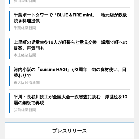
狭山経済新聞
千葉ポートタワーで「BLUE＆FIRE mini」 地元店が鉄板
焼き料理提供
千葉経済新聞
上里町の児童生徒16人が町長らと意見交換 議場で町への
提案、再質問も
本庄経済新聞
河内小阪の「cuisine HAGI」が2周年 旬の食材使い、日
替わりで
東大阪経済新聞
平川・長谷川鉄工が全国大会一次審査に挑む 浮世絵を10
層の鋼板で再現
弘前経済新聞
プレスリリース