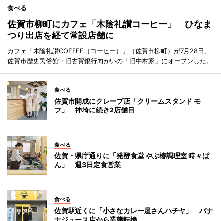
食べる
佐賀市柳町にカフェ「木陰礼讃コーヒー」 ひなま
つり出店を経て常設店舗に
カフェ「木陰礼讃COFFEE（コーヒー）」（佐賀市柳町）が7月28日、
佐賀市歴史民俗館・旧古賀銀行向かいの「旧中村家」にオープンした。
食べる
佐賀市開成にクレープ店「クリームスタンド モ
フ」 神埼に続き2店舗目
食べる
佐賀・県庁通りに「発酵食堂 やぶ椿調理室 時々ぱ
ん」 週3日定食営業
食べる
佐賀駅近くに「小さなカレー屋さんハチヤ」 バナ
ナジュース店から業態転換